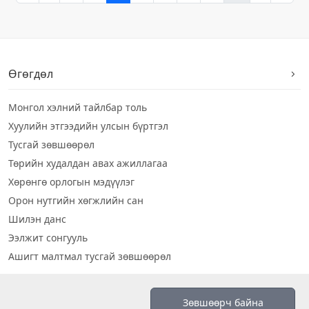
Өгөгдөл
Монгол хэлний тайлбар толь
Хуулийн этгээдийн улсын бүртгэл
Тусгай зөвшөөрөл
Төрийн худалдан авах ажиллагаа
Хөрөнгө орлогын мэдүүлэг
Орон нутгийн хөгжлийн сан
Шилэн данс
Ээлжит сонгууль
Ашигт малтмал тусгай зөвшөөрөл
Визуал дата
Зөвшөөрч байна