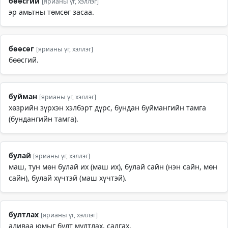
бөөсгий
[ярианы үг, хэллэг]
эр амьтны төмсөг засаа.
бөөсөг
[ярианы үг, хэллэг]
бөөсгий.
буйман
[ярианы үг, хэллэг]
хөзрийн зүрхэн хэлбэрт дүрс, бундан буймангийн тамга
(бундангийн тамга).
булай
[ярианы үг, хэллэг]
маш, тун мөн булай их (маш их), булай сайн (нэн сайн, мөн
сайн), булай хүчтэй (маш хүчтэй).
бултлах
[ярианы үг, хэллэг]
аливаа юмыг булт мултлах, салгах.