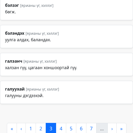
бэлзэг
[ярианы үг, хэллэг]
бөгж.
бэлэндэх
[ярианы үг, хэллэг]
уулга алдах, баландах.
галзанч
[ярианы үг, хэллэг]
халзан гүү, цагаан хоншоортай гүү.
галуухай
[ярианы үг, хэллэг]
галууны дэгдээхэй.
«
‹
1
2
3
4
5
6
7
…
›
»