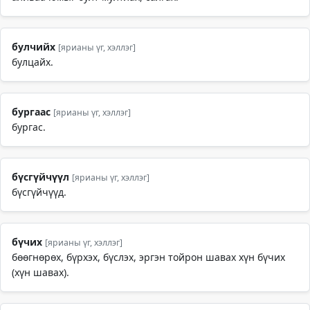
булчийх
[ярианы үг, хэллэг]
булцайх.
бургаас
[ярианы үг, хэллэг]
бургас.
бүсгүйчүүл
[ярианы үг, хэллэг]
бүсгүйчүүд.
бүчих
[ярианы үг, хэллэг]
бөөгнөрөх, бүрхэх, бүслэх, эргэн тойрон шавах хүн бүчих
(хүн шавах).