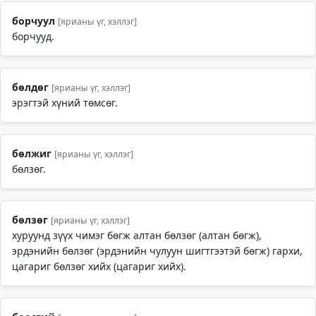
борчуул
[ярианы үг, хэллэг]
борчууд.
бөлдөг
[ярианы үг, хэллэг]
эрэгтэй хүний төмсөг.
бөлжиг
[ярианы үг, хэллэг]
бөлзөг.
бөлзөг
[ярианы үг, хэллэг]
хуруунд зүүх чимэг бөгж алтан бөлзөг (алтан бөгж),
эрдэнийн бөлзөг (эрдэнийн чулуун шигтгээтэй бөгж) гархи,
цагариг бөлзөг хийх (цагариг хийх).