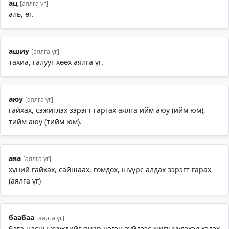
ац
[аялга үг]
аль, өг.
ашиу
[аялга үг]
тахиа, галууг хөөх аялга үг.
аюу
[аялга үг]
гайхах, сэжиглэх зэрэгт гаргах аялга ийм аюу (ийм юм),
тийм аюу (тийм юм).
аяа
[аялга үг]
хүний гайхах, сайшаах, гомдох, шүүрс алдах зэрэгт гарах
(аялга үг)
баабаа
[аялга үг]
бага насны хүүхдийг ямар нэгэн зүйлээс жигшүүлэхэд хэлэх