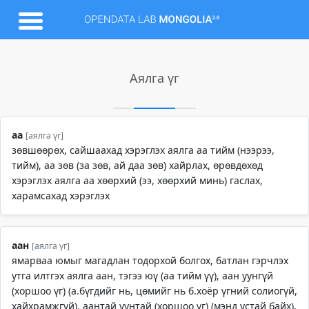
Аялга үг
аа
[аялга үг]
зөвшөөрөх, сайшаахад хэрэглэх аялга аа тийм (нээрээ,
тийм), аа зөв (за зөв, ай даа зөв) хайрлах, өрөвдөхөд
хэрэглэх аялга аа хөөрхий (ээ, хөөрхий минь) гаслах,
харамсахад хэрэглэх
аан
[аялга үг]
ямарваа юмыг магадлан тодорхой болгох, батлан гэрчлэх
утга илтгэх аялга аан, тэгээ юү (аа тийм үү), аан уунгүй
(хоршоо үг) (а.бүгдийг нь, цөмийг нь б.хоёр үгний солиогүй,
хайхрамжгүй), аантай уунтай (хоршоо үг) (мэнд устай байх),