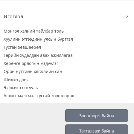
Өгөгдөл
Монгол хэлний тайлбар толь
Хуулийн этгээдийн улсын бүртгэл
Тусгай зөвшөөрөл
Төрийн худалдан авах ажиллагаа
Хөрөнгө орлогын мэдүүлэг
Орон нутгийн хөгжлийн сан
Шилэн данс
Ээлжит сонгууль
Ашигт малтмал тусгай зөвшөөрөл
Визуал дата
Зөвшөөрч байна
Шилэн данс 2019
Татгалзаж байна
Бидний тухай