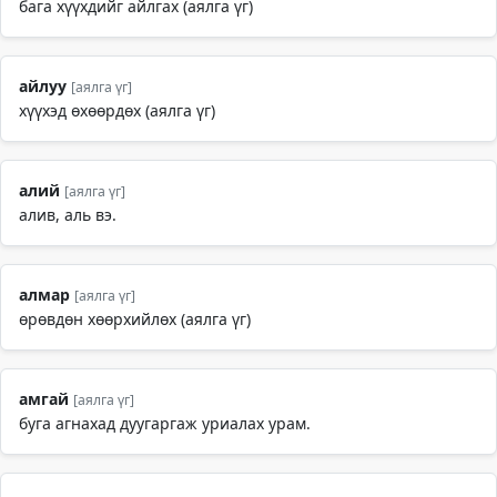
бага хүүхдийг айлгах (аялга үг)
айлуу
[аялга үг]
хүүхэд өхөөрдөх (аялга үг)
алий
[аялга үг]
алив, аль вэ.
алмар
[аялга үг]
өрөвдөн хөөрхийлөх (аялга үг)
амгай
[аялга үг]
буга агнахад дуугаргаж уриалах урам.