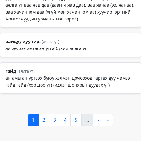
аялга үг ваа яав даа (даан ч яав даа), ваа яанаа (ээ, яанаа),
ваа хачин юм даа (үгүй мөн хачин юм аа) хуучир. эртний
монголчуудын урианы нэг төрөл).
вайдуу хуучир.
[аялга үг]
ай хө, зээ хө гэсэн утга бүхий аялга үг.
гайд
[аялга үг]
ан амьтан үргээх буюу хэлмэн цочооход гаргах дуу чимээ
гайд гайд (хоршоо үг) (идлэг шонхрыг дуудах үг).
1
2
3
4
5
…
›
»