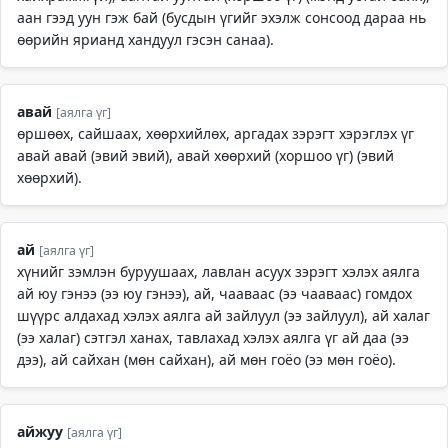
аан гээд уун гэж бай (бусдын үгийг эхэлж сонсоод дараа нь
өөрийн ярианд хандуул гэсэн санаа).
авай
[аялга үг]
өршөөх, сайшаах, хөөрхийлөх, аргадах зэрэгт хэрэглэх үг
авай авай (эвий эвий), авай хөөрхий (хоршоо үг) (эвий
хөөрхий).
ай
[аялга үг]
хүнийг зэмлэн буруушаах, лавлан асуух зэрэгт хэлэх аялга
ай юу гэнээ (ээ юу гэнээ), ай, чааваас (ээ чааваас) гомдох
шүүрс алдахад хэлэх аялга ай зайлуул (ээ зайлуул), ай халаг
(ээ халаг) сэтгэл ханах, тавлахад хэлэх аялга үг ай даа (ээ
дээ), ай сайхан (мөн сайхан), ай мөн гоёо (ээ мөн гоёо).
айжуу
[аялга үг]