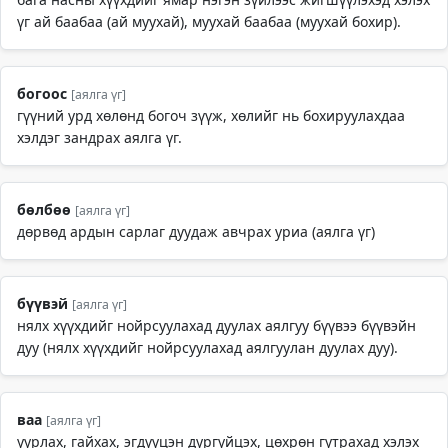
үг ай баабаа (ай муухай), муухай баабаа (муухай бохир).
богоос
[аялга үг]
гүүний урд хөлөнд богоч зүүж, хөлийг нь бохируулахдаа
хэлдэг зандрах аялга үг.
бөлбөө
[аялга үг]
дөрвөд ардын сарлаг дуудаж авчрах уриа (аялга үг)
бүүвэй
[аялга үг]
нялх хүүхдийг нойрсуулахад дуулах аялгуу бүүвээ бүүвэйн
дуу (нялх хүүхдийг нойрсуулахад аялгуулан дуулах дуу).
ваа
[аялга үг]
уурлах, гайхах, эгдүүцэн дургүйцэх, цөхрөн гутрахад хэлэх