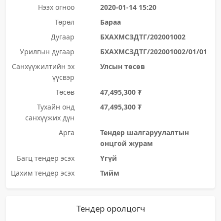
Нээх огноо
2020-01-14 15:20
Төрөл
Бараа
Дугаар
БХАХМСЗДТГ/202001002
Урилгын дугаар
БХАХМСЗДТГ/202001002/01/01
Санхүүжилтийн эх
Улсын төсөв
үүсвэр
Төсөв
47,495,300 ₮
Тухайн онд
47,495,300 ₮
санхүүжих дүн
Арга
Тендер шалгаруулалтын
онцгой журам
Багц тендер эсэх
Үгүй
Цахим тендер эсэх
Тийм
Тендер оролцогч