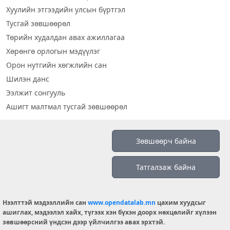
Хуулийн этгээдийн улсын бүртгэл
Тусгай зөвшөөрөл
Төрийн худалдан авах ажиллагаа
Хөрөнгө орлогын мэдүүлэг
Орон нутгийн хөгжлийн сан
Шилэн данс
Ээлжит сонгууль
Ашигт малтмал тусгай зөвшөөрөл
Визуал дата
Зөвшөөрч байна
Шилэн данс 2019
Татгалзаж байна
Бидний тухай
Үйлчилгээний нөхцөл
info@opendatalab.mn
Нээлттэй мэдээллийн сан
www.opendatalab.mn
цахим хуудсыг
ашиглах, мэдээлэл хайх, түгээх хэн бүхэн доорх нөхцөлийг хүлээн
© 2026 OPENDATA LAB MONGOLIA.
зөвшөөрсний үндсэн дээр үйлчилгээ авах эрхтэй.