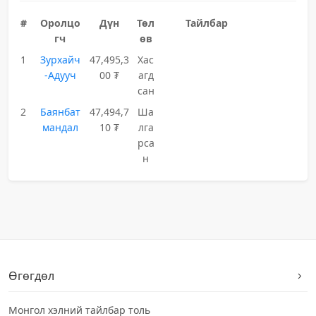
#
Оролцо
Дүн
Төл
Тайлбар
гч
өв
1
Зурхайч
47,495,3
Хас
-Адууч
00 ₮
агд
сан
2
Баянбат
47,494,7
Ша
мандал
10 ₮
лга
рса
н
Өгөгдөл
Монгол хэлний тайлбар толь