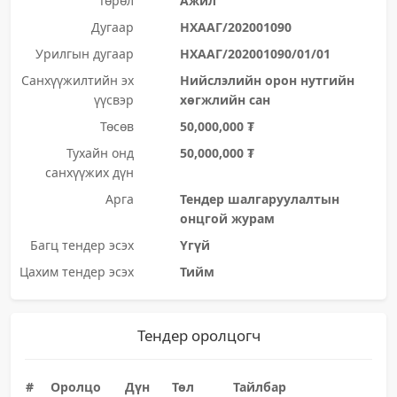
Төрөл
Ажил
Дугаар
НХААГ/202001090
Урилгын дугаар
НХААГ/202001090/01/01
Санхүүжилтийн эх
Нийслэлийн орон нутгийн
үүсвэр
хөгжлийн сан
Төсөв
50,000,000 ₮
Тухайн онд
50,000,000 ₮
санхүүжих дүн
Арга
Тендер шалгаруулалтын
онцгой журам
Багц тендер эсэх
Үгүй
Цахим тендер эсэх
Тийм
Тендер оролцогч
#
Оролцо
Дүн
Төл
Тайлбар