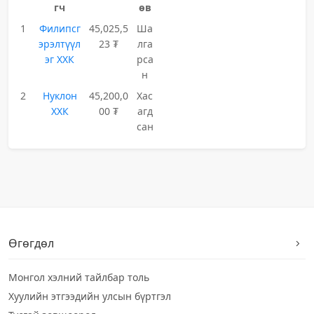
гч
өв
1
Филипсг
45,025,5
Ша
эрэлтүүл
23 ₮
лга
эг ХХК
рса
н
2
Нуклон
45,200,0
Хас
ХХК
00 ₮
агд
сан
Өгөгдөл
Монгол хэлний тайлбар толь
Хуулийн этгээдийн улсын бүртгэл