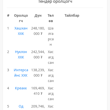
Тендер оролцогч
#
Оролцо
Дүн
Төл
Тайлбар
гч
өв
1
Хашхан
248,180,
Ша
ХХК
000 ₮
лга
рса
н
2
Нуклон
242,544,
Хас
ХХК
000 ₮
агд
сан
3
Интерса
138,239,
Хас
йнс ХХК
000 ₮
агд
сан
4
Креакк
169,469,
Хас
410 ₮
агд
сан
5
Од
209,746,
Хас