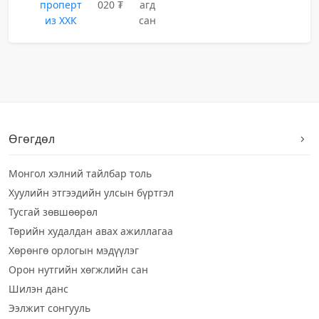
проперт
020 ₮
агд
из ХХК
сан
Өгөгдөл
Монгол хэлний тайлбар толь
Хуулийн этгээдийн улсын бүртгэл
Тусгай зөвшөөрөл
Төрийн худалдан авах ажиллагаа
Хөрөнгө орлогын мэдүүлэг
Орон нутгийн хөгжлийн сан
Шилэн данс
Ээлжит сонгууль