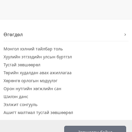
Өгөгдөл
Монгол хэлний тайлбар толь
Хуулийн этгээдийн улсын бүртгэл
Тусгай зөвшөөрөл
Төрийн худалдан авах ажиллагаа
Хөрөнгө орлогын мэдүүлэг
Орон нутгийн хөгжлийн сан
Шилэн данс
Ээлжит сонгууль
Ашигт малтмал тусгай зөвшөөрөл
Визуал дата