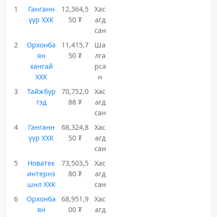
1
Ганганн
12,364,5
Хас
үүр ХХК
50 ₮
агд
сан
2
Орхонба
11,415,7
Ша
ян
50 ₮
лга
хангай
рса
ХХК
н
3
Тайжбүр
70,752,0
Хас
гэд
88 ₮
агд
сан
4
Ганганн
68,324,8
Хас
үүр ХХК
50 ₮
агд
сан
5
Новатек
73,503,5
Хас
интернэ
80 ₮
агд
шнл ХХК
сан
6
Орхонба
68,951,9
Хас
ян
00 ₮
агд