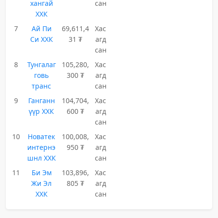
хангай
сан
ХХК
7
Ай Пи
69,611,4
Хас
Си ХХК
31 ₮
агд
сан
8
Тунгалаг
105,280,
Хас
говь
300 ₮
агд
транс
сан
9
Ганганн
104,704,
Хас
үүр ХХК
600 ₮
агд
сан
10
Новатек
100,008,
Хас
интернэ
950 ₮
агд
шнл ХХК
сан
11
Би Эм
103,896,
Хас
Жи Эл
805 ₮
агд
ХХК
сан