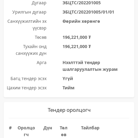
Дугаар
ЭБЦТС/202201005
Урилгын дугаар
ЭБЦТС/202201005/01/01
Санхүүжилтийн эх
Өөрийн хөрөнгө
үүсвэр
Төсөв
196,221,000 ₮
Тухайн онд
196,221,000 ₮
санхүүжих дүн
Арга
Нээлттэй тендер
шалгаруулалтын журам
Багц тендер эсэх
Үгүй
Цахим тендер эсэх
Тийм
Тендер оролцогч
#
Оролцо
Дүн
Төл
Тайлбар
гч
өв