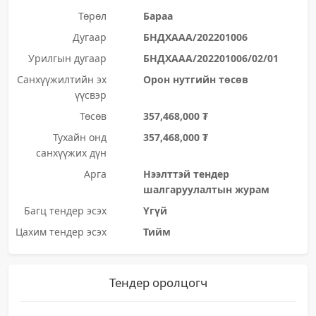
Төрөл
Бараа
Дугаар
БНДХААА/202201006
Урилгын дугаар
БНДХААА/202201006/02/01
Санхүүжилтийн эх
Орон нутгийн төсөв
үүсвэр
Төсөв
357,468,000 ₮
Тухайн онд
357,468,000 ₮
санхүүжих дүн
Арга
Нээлттэй тендер
шалгаруулалтын журам
Багц тендер эсэх
Үгүй
Цахим тендер эсэх
Тийм
Тендер оролцогч