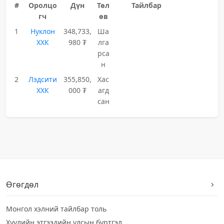
#
Оролцо
Дүн
Төл
Тайлбар
гч
өв
1
Нуклон
348,733,
Ша
ХХК
980 ₮
лга
рса
н
2
Лэдсити
355,850,
Хас
ХХК
000 ₮
агд
сан
Өгөгдөл
Монгол хэлний тайлбар толь
Хуулийн этгээдийн улсын бүртгэл