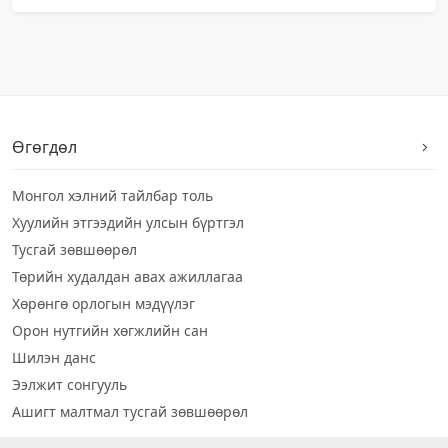
Өгөгдөл
Монгол хэлний тайлбар толь
Хуулийн этгээдийн улсын бүртгэл
Тусгай зөвшөөрөл
Төрийн худалдан авах ажиллагаа
Хөрөнгө орлогын мэдүүлэг
Орон нутгийн хөгжлийн сан
Шилэн данс
Ээлжит сонгууль
Ашигт малтмал тусгай зөвшөөрөл