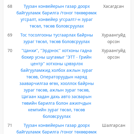
68
Туузан конвейерын газар доорх
Хасагдсан
байгууламж барилга /тоног төхөөрөмж
угсралт, конвейер угсралт/-н зураг
төсөл, төсөв боловсруулах
69
Тос тосолгооны тусгаарлах байрны
Хураангуйд
зураг төсөл, төсөв боловсруулах
орсон
70
"Цанхи", "Эрдэнэс" хотхоны гадна
Хураангуйд
бохир усны шугамыг "ЭТТ - Грийн
орсон
центр" хотхоны цэвэрлэх
байгууламжид холбох ажлын зураг
төсөв, Операторуудын наряд
зааварчилгаа өгөх, хооллох байрны
зураг төсөв, ажлын зураг төсөв,
Цагаан хадан дахь авто засварын
төвийн барилга болон ажилчдын
кемпийн зураг төсөл, төсөв
боловсруулах
71
Туузан конвейерын газар доорх
Шалгарсан
байгууламж барилга /тоног төхөөрөмж