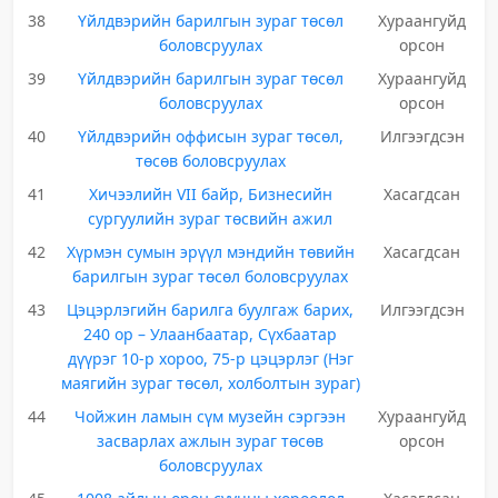
38
Үйлдвэрийн барилгын зураг төсөл
Хураангуйд
боловсруулах
орсон
39
Үйлдвэрийн барилгын зураг төсөл
Хураангуйд
боловсруулах
орсон
40
Үйлдвэрийн оффисын зураг төсөл,
Илгээгдсэн
төсөв боловсруулах
41
Хичээлийн VII байр, Бизнесийн
Хасагдсан
сургуулийн зураг төсвийн ажил
42
Хүрмэн сумын эрүүл мэндийн төвийн
Хасагдсан
барилгын зураг төсөл боловсруулах
43
Цэцэрлэгийн барилга буулгаж барих,
Илгээгдсэн
240 ор – Улаанбаатар, Сүхбаатар
дүүрэг 10-р хороо, 75-р цэцэрлэг (Нэг
маягийн зураг төсөл, холболтын зураг)
44
Чойжин ламын сүм музейн сэргээн
Хураангуйд
засварлах ажлын зураг төсөв
орсон
боловсруулах