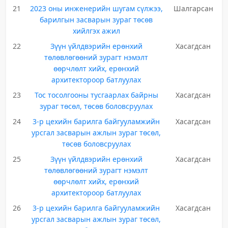
21
2023 оны инженерийн шугам сүлжээ,
Шалгарсан
барилгын засварын зураг төсөв
хийлгэх ажил
22
Зүүн үйлдвэрийн ерөнхий
Хасагдсан
төлөвлөгөөний зурагт нэмэлт
өөрчлөлт хийх, ерөнхий
архитектороор батлуулах
23
Тос тосолгооны тусгаарлах байрны
Хасагдсан
зураг төсөл, төсөв боловсруулах
24
3-р цехийн барилга байгууламжийн
Хасагдсан
урсгал засварын ажлын зураг төсөл,
төсөв боловсруулах
25
Зүүн үйлдвэрийн ерөнхий
Хасагдсан
төлөвлөгөөний зурагт нэмэлт
өөрчлөлт хийх, ерөнхий
архитектороор батлуулах
26
3-р цехийн барилга байгууламжийн
Хасагдсан
урсгал засварын ажлын зураг төсөл,