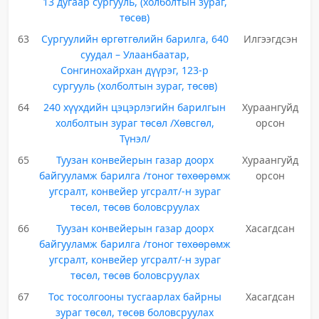
13 дугаар сургууль, (холболтын зураг,
төсөв)
63
Сургуулийн өргөтгөлийн барилга, 640
Илгээгдсэн
суудал – Улаанбаатар,
Сонгинохайрхан дүүрэг, 123-р
сургууль (холболтын зураг, төсөв)
64
240 хүүхдийн цэцэрлэгийн барилгын
Хураангуйд
холболтын зураг төсөл /Хөвсгөл,
орсон
Түнэл/
65
Туузан конвейерын газар доорх
Хураангуйд
байгууламж барилга /тоног төхөөрөмж
орсон
угсралт, конвейер угсралт/-н зураг
төсөл, төсөв боловсруулах
66
Туузан конвейерын газар доорх
Хасагдсан
байгууламж барилга /тоног төхөөрөмж
угсралт, конвейер угсралт/-н зураг
төсөл, төсөв боловсруулах
67
Тос тосолгооны тусгаарлах байрны
Хасагдсан
зураг төсөл, төсөв боловсруулах