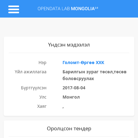
Үндсэн мэдээлэл
Нэр
Голомт-Өргөө ХХК
Үйл ажиллагаа
Барилгын зураг төсөл,төсөв
боловсруулах
Бүртгүүлсэн
2017-08-04
Улс
Монгол
Хаяг
,
Оролцсон тендер