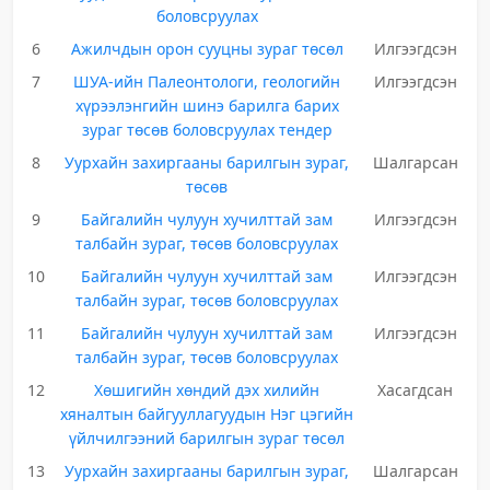
боловсруулах
6
Ажилчдын орон сууцны зураг төсөл
Илгээгдсэн
7
ШУА-ийн Палеонтологи, геологийн
Илгээгдсэн
хүрээлэнгийн шинэ барилга барих
зураг төсөв боловсруулах тендер
8
Уурхайн захиргааны барилгын зураг,
Шалгарсан
төсөв
9
Байгалийн чулуун хучилттай зам
Илгээгдсэн
талбайн зураг, төсөв боловсруулах
10
Байгалийн чулуун хучилттай зам
Илгээгдсэн
талбайн зураг, төсөв боловсруулах
11
Байгалийн чулуун хучилттай зам
Илгээгдсэн
талбайн зураг, төсөв боловсруулах
12
Хөшигийн хөндий дэх хилийн
Хасагдсан
хяналтын байгууллагуудын Нэг цэгийн
үйлчилгээний барилгын зураг төсөл
13
Уурхайн захиргааны барилгын зураг,
Шалгарсан