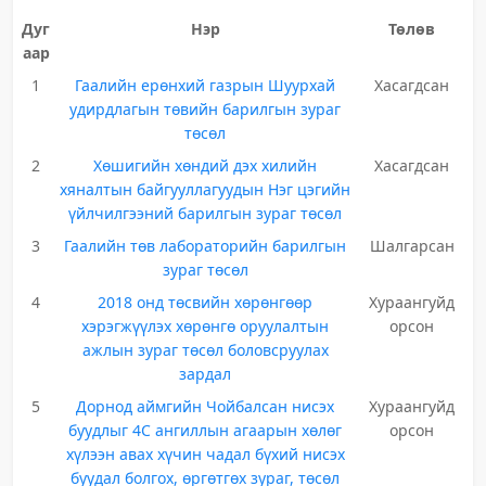
Дуг
Нэр
Төлөв
аар
1
Гаалийн ерөнхий газрын Шуурхай
Хасагдсан
удирдлагын төвийн барилгын зураг
төсөл
2
Хөшигийн хөндий дэх хилийн
Хасагдсан
хяналтын байгууллагуудын Нэг цэгийн
үйлчилгээний барилгын зураг төсөл
3
Гаалийн төв лабораторийн барилгын
Шалгарсан
зураг төсөл
4
2018 онд төсвийн хөрөнгөөр
Хураангуйд
хэрэгжүүлэх хөрөнгө оруулалтын
орсон
ажлын зураг төсөл боловсруулах
зардал
5
Дорнод аймгийн Чойбалсан нисэх
Хураангуйд
буудлыг 4С ангиллын агаарын хөлөг
орсон
хүлээн авах хүчин чадал бүхий нисэх
буудал болгох, өргөтгөх зураг, төсөл