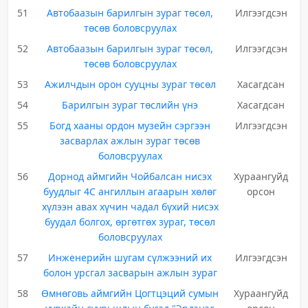
51
Автобаазын барилгын зураг төсөл,
Илгээгдсэн
төсөв боловсруулах
52
Автобаазын барилгын зураг төсөл,
Илгээгдсэн
төсөв боловсруулах
53
Ажилчдын орон сууцны зураг төсөл
Хасагдсан
54
Барилгын зураг төслийн үнэ
Хасагдсан
55
Богд хааны ордон музейн сэргээн
Илгээгдсэн
засварлах ажлын зураг төсөв
боловсруулах
56
Дорнод аймгийн Чойбалсан нисэх
Хураангуйд
буудлыг 4С ангиллын агаарын хөлөг
орсон
хүлээн авах хүчин чадал бүхий нисэх
буудал болгох, өргөтгөх зураг, төсөл
боловсруулах
57
Инженерийн шугам сүлжээний их
Илгээгдсэн
болон урсгал засварын ажлын зураг
58
Өмнөговь аймгийн Цогтцэций сумын
Хураангуйд