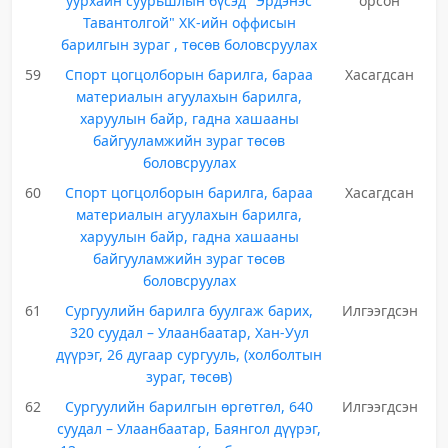
уурхайн суурьшлын бүсэд "Эрдэнэс
орсон
Тавантолгой" ХК-ийн оффисын
барилгын зураг , төсөв боловсруулах
59
Спорт цогцолборын барилга, бараа
Хасагдсан
материалын агуулахын барилга,
харуулын байр, гадна хашааны
байгууламжийн зураг төсөв
боловсруулах
60
Спорт цогцолборын барилга, бараа
Хасагдсан
материалын агуулахын барилга,
харуулын байр, гадна хашааны
байгууламжийн зураг төсөв
боловсруулах
61
Сургуулийн барилга буулгаж барих,
Илгээгдсэн
320 суудал – Улаанбаатар, Хан-Уул
дүүрэг, 26 дугаар сургууль, (холболтын
зураг, төсөв)
62
Сургуулийн барилгын өргөтгөл, 640
Илгээгдсэн
суудал – Улаанбаатар, Баянгол дүүрэг,