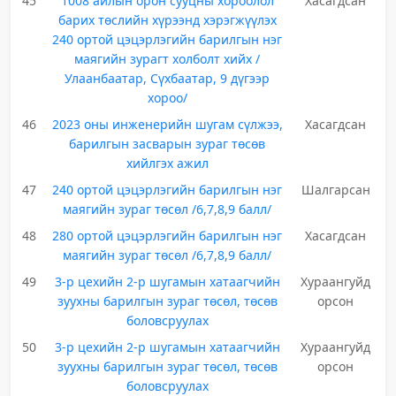
45
1008 айлын орон сууцны хороолол
Хасагдсан
барих төслийн хүрээнд хэрэгжүүлэх
240 ортой цэцэрлэгийн барилгын нэг
маягийн зурагт холболт хийх /
Улаанбаатар, Сүхбаатар, 9 дүгээр
хороо/
46
2023 оны инженерийн шугам сүлжээ,
Хасагдсан
барилгын засварын зураг төсөв
хийлгэх ажил
47
240 ортой цэцэрлэгийн барилгын нэг
Шалгарсан
маягийн зураг төсөл /6,7,8,9 балл/
48
280 ортой цэцэрлэгийн барилгын нэг
Хасагдсан
маягийн зураг төсөл /6,7,8,9 балл/
49
3-р цехийн 2-р шугамын хатаагчийн
Хураангуйд
зуухны барилгын зураг төсөл, төсөв
орсон
боловсруулах
50
3-р цехийн 2-р шугамын хатаагчийн
Хураангуйд
зуухны барилгын зураг төсөл, төсөв
орсон
боловсруулах