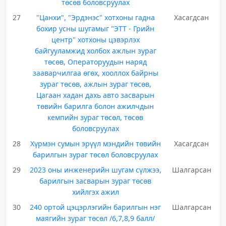
төсөв боловсруулах
27
"Цанхи", "Эрдэнэс" хотхоны гадна
Хасагдсан
бохир усны шугамыг "ЭТТ - Грийн
центр" хотхоны цэвэрлэх
байгууламжид холбох ажлын зураг
төсөв, Операторуудын наряд
зааварчилгаа өгөх, хооллох байрны
зураг төсөв, ажлын зураг төсөв,
Цагаан хадан дахь авто засварын
төвийн барилга болон ажилчдын
кемпийн зураг төсөл, төсөв
боловсруулах
28
Хүрмэн сумын эрүүл мэндийн төвийн
Хасагдсан
барилгын зураг төсөл боловсруулах
29
2023 оны инженерийн шугам сүлжээ,
Шалгарсан
барилгын засварын зураг төсөв
хийлгэх ажил
30
240 ортой цэцэрлэгийн барилгын нэг
Шалгарсан
маягийн зураг төсөл /6,7,8,9 балл/