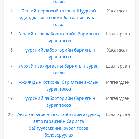
төсөв
14
Гаалийн ерөнхий газрын Шуурхай
Хасагдсан
удирдлагын төвийн барилгын зураг
төсөл
15
Гаалийн төв лабораторийн барилгын
Шалгарсан
зураг төсөл
16
Нүүрсний лаборторийн барилгын
Хасагдсан
зураг төсөв
17
Уурхайн захиргааны барилгын зураг,
Шалгарсан
төсөв
18
Ажилчдын хотхоны барилгын ажлын
Илгээгдсэн
зураг төсөв
19
Нүүрсний лаборторийн барилгын
Илгээгдсэн
зураг төсөв
20
Авто засварын төв, сэлбэгийн агуулах,
Шалгарсан
авто гаражийн барилга
байгууламжийн зураг төсөв
боловсруулах