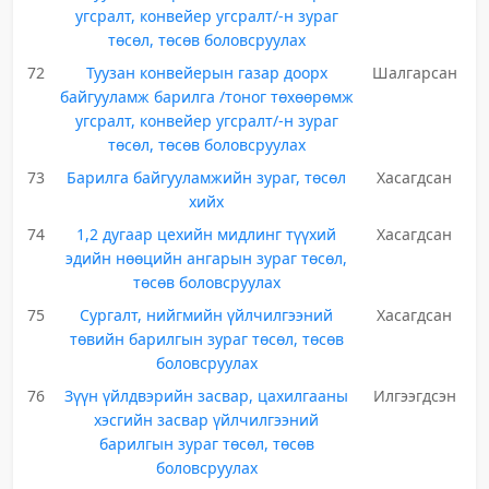
угсралт, конвейер угсралт/-н зураг
төсөл, төсөв боловсруулах
72
Туузан конвейерын газар доорх
Шалгарсан
байгууламж барилга /тоног төхөөрөмж
угсралт, конвейер угсралт/-н зураг
төсөл, төсөв боловсруулах
73
Барилга байгууламжийн зураг, төсөл
Хасагдсан
хийх
74
1,2 дугаар цехийн мидлинг түүхий
Хасагдсан
эдийн нөөцийн ангарын зураг төсөл,
төсөв боловсруулах
75
Сургалт, нийгмийн үйлчилгээний
Хасагдсан
төвийн барилгын зураг төсөл, төсөв
боловсруулах
76
Зүүн үйлдвэрийн засвар, цахилгааны
Илгээгдсэн
хэсгийн засвар үйлчилгээний
барилгын зураг төсөл, төсөв
боловсруулах