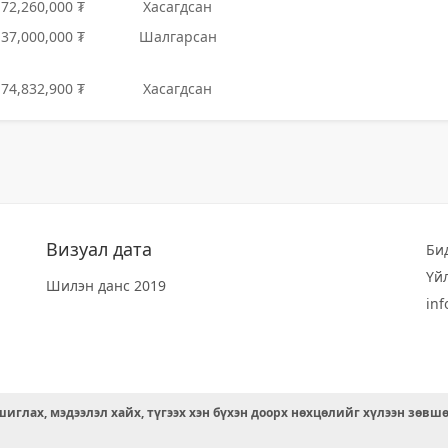
172,260,000 ₮
Хасагдсан
137,000,000 ₮
Шалгарсан
174,832,900 ₮
Хасагдсан
Визуал дата
Би
Үй
Шилэн данс 2019
in
иглах, мэдээлэл хайх, түгээх хэн бүхэн доорх нөхцөлийг хүлээн зөвш