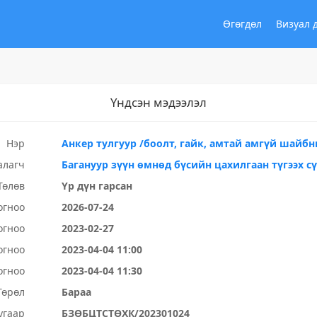
Өгөгдөл
Визуал 
Үндсэн мэдээлэл
Нэр
Анкер тулгуур /боолт, гайк, амтай амгүй шайбн
алагч
Багануур зүүн өмнөд бүсийн цахилгаан түгээх с
Төлөв
Үр дүн гарсан
огноо
2026-07-24
огноо
2023-02-27
огноо
2023-04-04 11:00
огноо
2023-04-04 11:30
Төрөл
Бараа
угаар
БЗӨБЦТСТӨХК/202301024