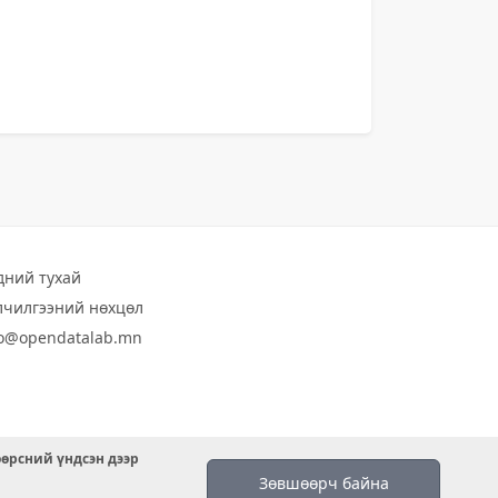
дний тухай
лчилгээний нөхцөл
fo@opendatalab.mn
өөрсний үндсэн дээр
Зөвшөөрч байна