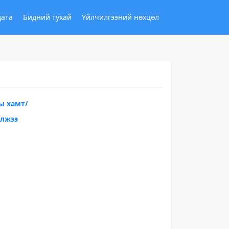
дата
Бидний тухай
Үйлчилгээний нөхцөл
ы хамт/
үлжээ