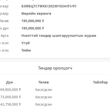
угаар
БЗӨБЦТСТӨХК/202301024/01/01
үсвэр
Өөрийн хөрөнгө
Төсөв
195,000,000 ₮
х дүн
195,000,000 ₮
Арга
Нээлттэй тендер шалгаруулалтын журам
 эсэх
Үгүй
 эсэх
Тийм
Тендер оролцогч
Дүн
Төлөв
Тайлбар
169,800,000 ₮
Хасагдсан
173,000,000 ₮
Хасагдсан
142,758,000 ₮
Хасагдсан