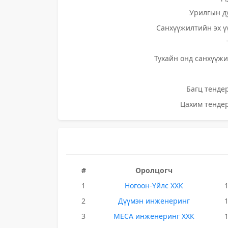
Урилгын д
Санхүүжилтийн эх ү
Тухайн онд санхүүжи
Багц тендер
Цахим тендер
#
Оролцогч
1
Ногоон-Үйлс ХХК
2
Дүүмэн инженеринг
3
МЕСА инженеринг ХХК