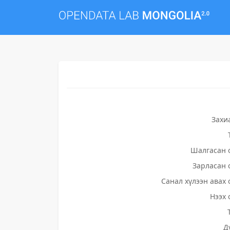
Захи
Шалгасан 
Зарласан 
Санал хүлээн авах 
Нээх 
Д