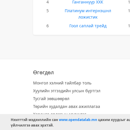
4
Ганганнүүр ХХК
5
Платинум интернэшнл
ложистик
6
Гоол саплай трейд
Өгөгдөл
Монгол хэлний тайлбар толь
Хуулийн этгээдийн улсын бүртгэл
Тусгай зөвшөөрөл
Төрийн худалдан авах ажиллагаа
Хөрөнгө орлогын мэдүүлэг
Нээлттэй мэдээллийн сан
www.opendatalab.mn
цахим хуудсыг аш
Орон нутгийн хөгжлийн сан
үйлчилгээ авах эрхтэй.
Шилэн данс