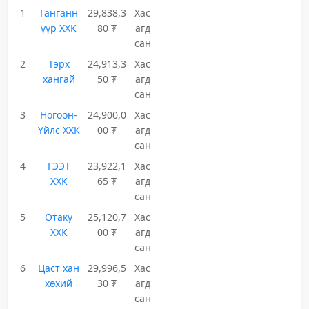
1
Ганганн
29,838,3
Хас
үүр ХХК
80 ₮
агд
сан
2
Тэрх
24,913,3
Хас
хангай
50 ₮
агд
сан
3
Ногоон-
24,900,0
Хас
Үйлс ХХК
00 ₮
агд
сан
4
ГЭЭТ
23,922,1
Хас
ХХК
65 ₮
агд
сан
5
Отаку
25,120,7
Хас
ХХК
00 ₮
агд
сан
6
Цаст хан
29,996,5
Хас
хөхий
30 ₮
агд
сан