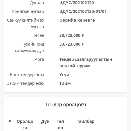
Дугаар
ЦДҮС/202102120
Урилгын дугаар
ЦДҮС/202102120/01/01
Санхүүжилтийн эх
Өөрийн хөрөнгө
үүсвэр
Төсөв
33,723,000 ₮
Тухайн онд
33,723,000 ₮
санхүүжих дүн
Арга
Тендер шалгаруулалтын
онцгой журам
Багц тендер эсэх
Үгүй
Цахим тендер эсэх
Тийм
Тендер оролцогч
#
Оролцо
Дүн
Төл
Тайлбар
гч
өв