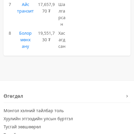
7
Айс
17,657,9
Ша
транзит
70 ₮
лга
рса
н
8
Болор
19,551,7
Хас
мөнх
30 ₮
агд
ану
сан
Өгөгдөл
Монгол хэлний тайлбар толь
Хуулийн этгээдийн улсын бүртгэл
Тусгай зөвшөөрөл