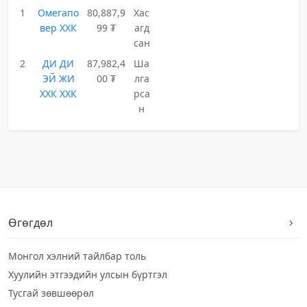
1
Омегапо
80,887,9
Хас
вер ХХК
99 ₮
агд
сан
2
ДИ ДИ
87,982,4
Ша
ЭЙ ЖИ
00 ₮
лга
ХХК ХХК
рса
н
Өгөгдөл
Монгол хэлний тайлбар толь
Хуулийн этгээдийн улсын бүртгэл
Тусгай зөвшөөрөл