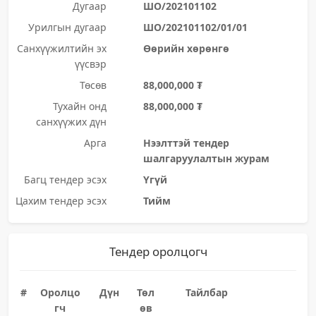
Дугаар
ШО/202101102
Урилгын дугаар
ШО/202101102/01/01
Санхүүжилтийн эх
Өөрийн хөрөнгө
үүсвэр
Төсөв
88,000,000 ₮
Тухайн онд
88,000,000 ₮
санхүүжих дүн
Арга
Нээлттэй тендер
шалгаруулалтын журам
Багц тендер эсэх
Үгүй
Цахим тендер эсэх
Тийм
Тендер оролцогч
#
Оролцо
Дүн
Төл
Тайлбар
гч
өв