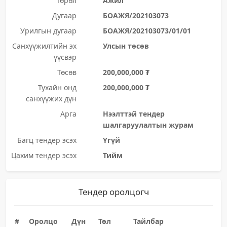
Төрөл
Ажил
Дугаар
БОАЖЯ/202103073
Урилгын дугаар
БОАЖЯ/202103073/01/01
Санхүүжилтийн эх
Улсын төсөв
үүсвэр
Төсөв
200,000,000 ₮
Тухайн онд
200,000,000 ₮
санхүүжих дүн
Арга
Нээлттэй тендер
шалгаруулалтын журам
Багц тендер эсэх
Үгүй
Цахим тендер эсэх
Тийм
Тендер оролцогч
#
Оролцо
Дүн
Төл
Тайлбар