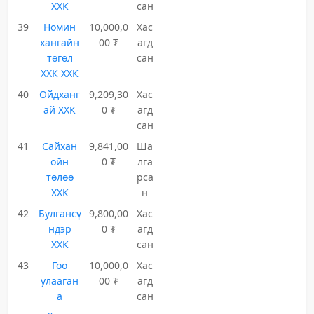
ХХК
сан
39
Номин
10,000,0
Хас
хангайн
00 ₮
агд
төгөл
сан
ХХК ХХК
40
Ойдханг
9,209,30
Хас
ай ХХК
0 ₮
агд
сан
41
Сайхан
9,841,00
Ша
ойн
0 ₮
лга
төлөө
рса
ХХК
н
42
Булгансү
9,800,00
Хас
ндэр
0 ₮
агд
ХХК
сан
43
Гоо
10,000,0
Хас
улааган
00 ₮
агд
а
сан