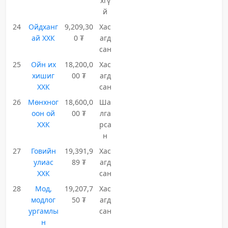
хгү
й
24
Ойдханг
9,209,30
Хас
ай ХХК
0 ₮
агд
сан
25
Ойн их
18,200,0
Хас
хишиг
00 ₮
агд
ХХК
сан
26
Мөнхног
18,600,0
Ша
оон ой
00 ₮
лга
ХХК
рса
н
27
Говийн
19,391,9
Хас
улиас
89 ₮
агд
ХХК
сан
28
Мод,
19,207,7
Хас
модлог
50 ₮
агд
ургамлы
сан
н