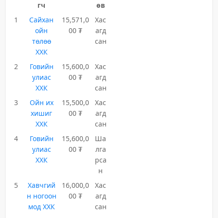
гч
өв
1
Сайхан
15,571,0
Хас
ойн
00 ₮
агд
төлөө
сан
ХХК
2
Говийн
15,600,0
Хас
улиас
00 ₮
агд
ХХК
сан
3
Ойн их
15,500,0
Хас
хишиг
00 ₮
агд
ХХК
сан
4
Говийн
15,600,0
Ша
улиас
00 ₮
лга
ХХК
рса
н
5
Хавчгий
16,000,0
Хас
н ногоон
00 ₮
агд
мод ХХК
сан