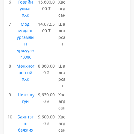
6
Говийн
15,600,0
Хас
улиас
00 ₮
агд
ХХК
сан
7
Мод,
14,672,5
Ша
модлог
00 ₮
лга
ургамлы
рса
н
н
үржүүлэ
г ХХК
8
Мөнхног
8,860,00
Ша
оон ой
0 ₮
лга
ХХК
рса
н
9
Шинэшу
9,630,00
Хас
гуй
0 ₮
агд
сан
10
Баянтэг
9,600,00
Хас
ш
0 ₮
агд
баяжих
сан