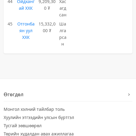
44
Ойдханг
9,209,30
Хас
ай ХХК
0 ₮
агд
сан
45
Отгонба
15,332,0
Ша
ян уул
00 ₮
лга
ХХК
рса
н
Өгөгдөл
Монгол хэлний тайлбар толь
Хуулийн этгээдийн улсын бүртгэл
Тусгай зөвшөөрөл
Төрийн худалдан авах ажиллагаа