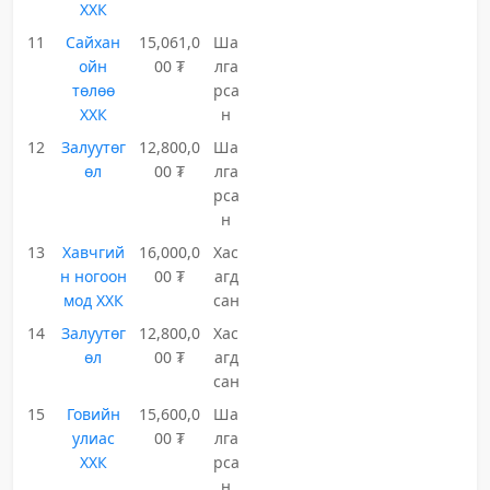
ХХК
11
Сайхан
15,061,0
Ша
ойн
00 ₮
лга
төлөө
рса
ХХК
н
12
Залуутөг
12,800,0
Ша
өл
00 ₮
лга
рса
н
13
Хавчгий
16,000,0
Хас
н ногоон
00 ₮
агд
мод ХХК
сан
14
Залуутөг
12,800,0
Хас
өл
00 ₮
агд
сан
15
Говийн
15,600,0
Ша
улиас
00 ₮
лга
ХХК
рса
н