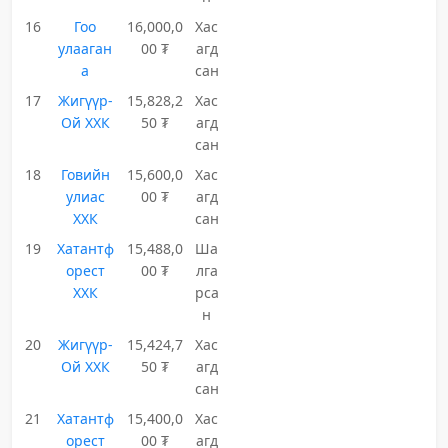
16
Гоо
16,000,0
Хас
улааган
00 ₮
агд
а
сан
17
Жигүүр-
15,828,2
Хас
Ой ХХК
50 ₮
агд
сан
18
Говийн
15,600,0
Хас
улиас
00 ₮
агд
ХХК
сан
19
Хатантф
15,488,0
Ша
орест
00 ₮
лга
ХХК
рса
н
20
Жигүүр-
15,424,7
Хас
Ой ХХК
50 ₮
агд
сан
21
Хатантф
15,400,0
Хас
орест
00 ₮
агд