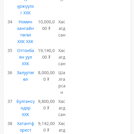
үржүүлэ
г ХХК
34
Номин
10,000,0
Хас
хангайн
00 ₮
агд
төгөл
сан
ХХК ХХК
35
Отгонба
19,140,0
Хас
ян уул
00 ₮
агд
ХХК
сан
36
Залуутөг
8,000,00
Ша
өл
0 ₮
лга
рса
н
37
Булгансү
9,800,00
Хас
ндэр
0 ₮
агд
ХХК
сан
38
Хатантф
9,142,00
Хас
орест
0 ₮
агд