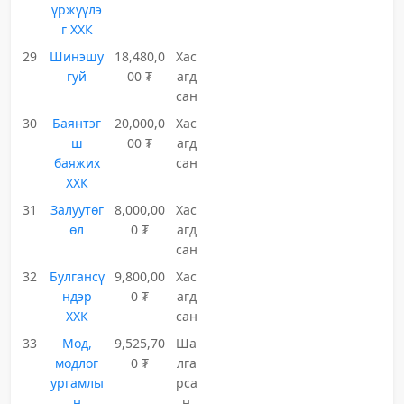
үржүүлэ
г ХХК
29
Шинэшу
18,480,0
Хас
гуй
00 ₮
агд
сан
30
Баянтэг
20,000,0
Хас
ш
00 ₮
агд
баяжих
сан
ХХК
31
Залуутөг
8,000,00
Хас
өл
0 ₮
агд
сан
32
Булгансү
9,800,00
Хас
ндэр
0 ₮
агд
ХХК
сан
33
Мод,
9,525,70
Ша
модлог
0 ₮
лга
ургамлы
рса
н
н