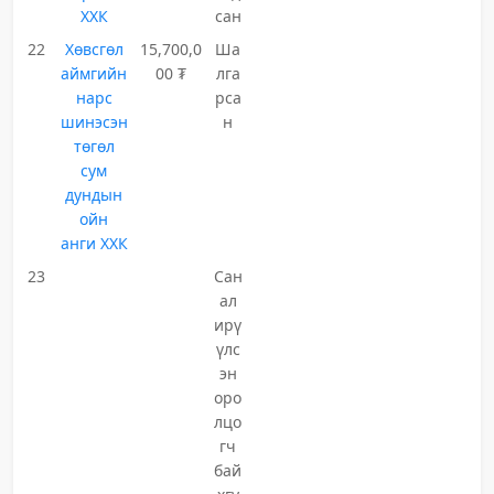
ХХК
сан
22
Хөвсгөл
15,700,0
Ша
аймгийн
00 ₮
лга
нарс
рса
шинэсэн
н
төгөл
сум
дундын
ойн
анги ХХК
23
Сан
ал
ирү
үлс
эн
оро
лцо
гч
бай