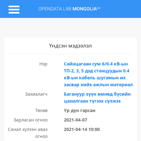
Үндсэн мэдээлэл
Нэр
Сайнцагаан сум 6/0.4 кВ-ын
ТП-2, 3, 5 дэд станцуудын 0.4
кВ-ын кабель шугамын их
засвар хийх ажлын материал
Захиалагч
Багануур зүүн өмнөд бүсийн
цахилгаан түгээх сүлжээ
Төлөв
Үр дүн гарсан
Зарласан огноо
2021-04-07
Санал хүлээн авах
2021-04-14 10:00
огноо