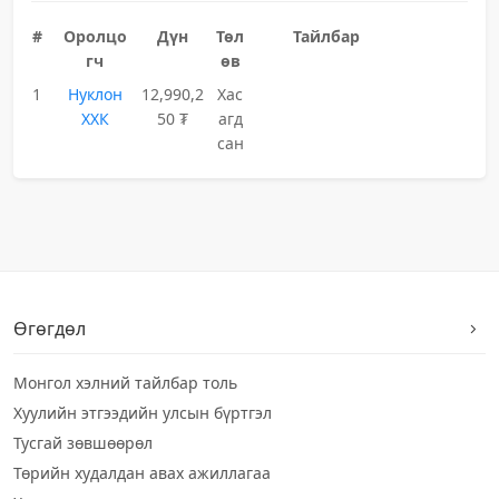
#
Оролцо
Дүн
Төл
Тайлбар
гч
өв
1
Нуклон
12,990,2
Хас
ХХК
50 ₮
агд
сан
Өгөгдөл
Монгол хэлний тайлбар толь
Хуулийн этгээдийн улсын бүртгэл
Тусгай зөвшөөрөл
Төрийн худалдан авах ажиллагаа