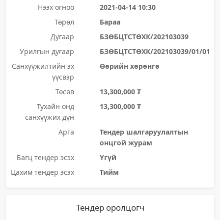
Нээх огноо
2021-04-14 10:30
Төрөл
Бараа
Дугаар
БЗӨБЦТСТӨХК/202103039
Урилгын дугаар
БЗӨБЦТСТӨХК/202103039/01/01
Санхүүжилтийн эх
Өөрийн хөрөнгө
үүсвэр
Төсөв
13,300,000 ₮
Тухайн онд
13,300,000 ₮
санхүүжих дүн
Арга
Тендер шалгаруулалтын
онцгой журам
Багц тендер эсэх
Үгүй
Цахим тендер эсэх
Тийм
Тендер оролцогч