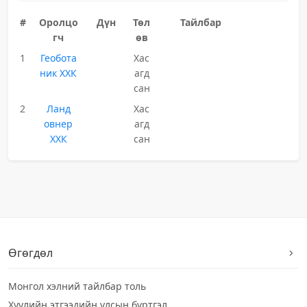
#
Оролцо
Дүн
Төл
Тайлбар
гч
өв
1
Геобота
Хас
ник ХХК
агд
сан
2
Ланд
Хас
овнер
агд
ХХК
сан
Өгөгдөл
Монгол хэлний тайлбар толь
Хуулийн этгээдийн улсын бүртгэл