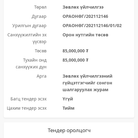
Төрөл
Зөвлөх үйлчилгээ
Дугаар
ОРАОНӨГ/202112146
Урилгын дугаар
ОРАОНӨГ/202112146/01/02
Санхүүжилтийн эх
Орон нутгийн төсөв
үүсвэр
Төсөв
85,000,000 ₮
Тухайн онд
85,000,000 ₮
санхүүжих дүн
Арга
Зөвлөх үйлчилгээний
гүйцэтгэгчийг сонгон
шалгаруулах журам
Багц тендер эсэх
Үгүй
Цахим тендер эсэх
Тийм
Тендер оролцогч