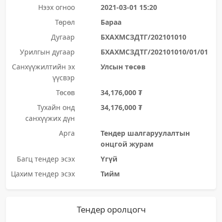
Нээх огноо
2021-03-01 15:20
Төрөл
Бараа
Дугаар
БХАХМСЗДТГ/202101010
Урилгын дугаар
БХАХМСЗДТГ/202101010/01/01
Санхүүжилтийн эх
Улсын төсөв
үүсвэр
Төсөв
34,176,000 ₮
Тухайн онд
34,176,000 ₮
санхүүжих дүн
Арга
Тендер шалгаруулалтын
онцгой журам
Багц тендер эсэх
Үгүй
Цахим тендер эсэх
Тийм
Тендер оролцогч