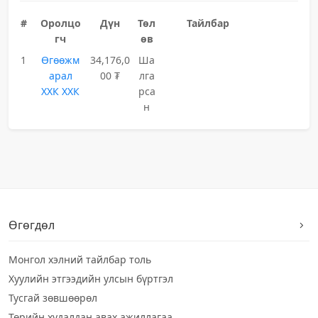
#
Оролцо
Дүн
Төл
Тайлбар
гч
өв
1
Өгөөжм
34,176,0
Ша
арал
00 ₮
лга
ХХК ХХК
рса
н
Өгөгдөл
Монгол хэлний тайлбар толь
Хуулийн этгээдийн улсын бүртгэл
Тусгай зөвшөөрөл
Төрийн худалдан авах ажиллагаа