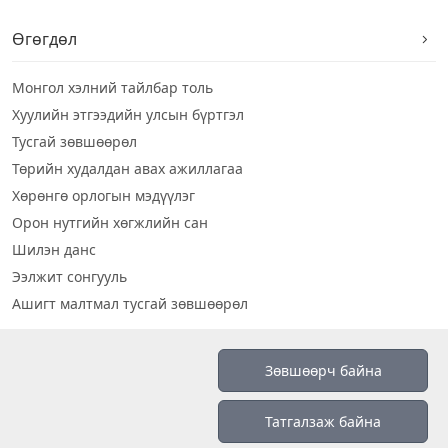
Өгөгдөл
Монгол хэлний тайлбар толь
Хуулийн этгээдийн улсын бүртгэл
Тусгай зөвшөөрөл
Төрийн худалдан авах ажиллагаа
Хөрөнгө орлогын мэдүүлэг
Орон нутгийн хөгжлийн сан
Шилэн данс
Ээлжит сонгууль
Ашигт малтмал тусгай зөвшөөрөл
Визуал дата
Зөвшөөрч байна
Шилэн данс 2019
Татгалзаж байна
Бидний тухай