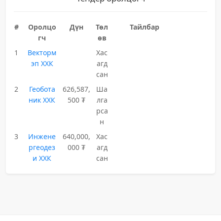
#
Оролцо
Дүн
Төл
Тайлбар
гч
өв
1
Векторм
Хас
эп ХХК
агд
сан
2
Геобота
626,587,
Ша
ник ХХК
500 ₮
лга
рса
н
3
Инжене
640,000,
Хас
ргеодез
000 ₮
агд
и ХХК
сан