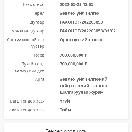
Нээх огноо
2022-05-23 12:05
Төрөл
Зөвлөх үйлчилгээ
Дугаар
ГААОНӨГ/202203053
Урилгын дугаар
ГААОНӨГ/202203053/01/02
Санхүүжилтийн эх
Орон нутгийн төсөв
үүсвэр
Төсөв
700,000,000 ₮
Тухайн онд
700,000,000 ₮
санхүүжих дүн
Арга
Зөвлөх үйлчилгээний
гүйцэтгэгчийг сонгон
шалгаруулах журам
Багц тендер эсэх
Үгүй
Цахим тендер эсэх
Тийм
Тендер оролцогч