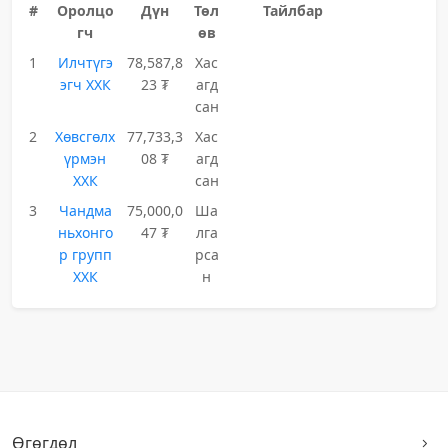
#
Оролцо
Дүн
Төл
Тайлбар
гч
өв
1
Илчтүгэ
78,587,8
Хас
эгч ХХК
23 ₮
агд
сан
2
Хөвсгөлх
77,733,3
Хас
үрмэн
08 ₮
агд
ХХК
сан
3
Чандма
75,000,0
Ша
ньхонго
47 ₮
лга
р групп
рса
ХХК
н
Өгөгдөл