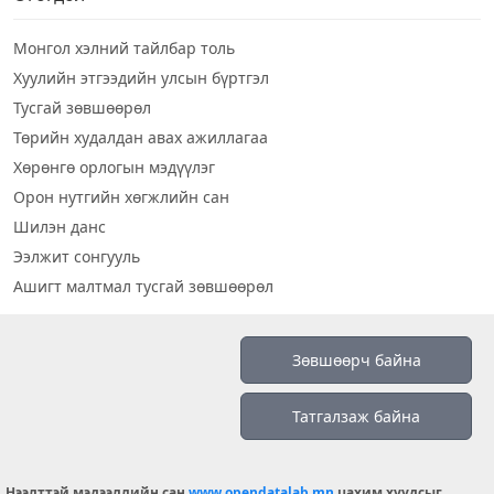
Монгол хэлний тайлбар толь
Хуулийн этгээдийн улсын бүртгэл
Тусгай зөвшөөрөл
Төрийн худалдан авах ажиллагаа
Хөрөнгө орлогын мэдүүлэг
Орон нутгийн хөгжлийн сан
Шилэн данс
Ээлжит сонгууль
Ашигт малтмал тусгай зөвшөөрөл
Визуал дата
Зөвшөөрч байна
Шилэн данс 2019
Татгалзаж байна
Бидний тухай
Үйлчилгээний нөхцөл
info@opendatalab.mn
Нээлттэй мэдээллийн сан
www.opendatalab.mn
цахим хуудсыг