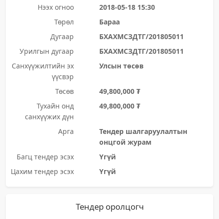
Нээх огноо
2018-05-18 15:30
Төрөл
Бараа
Дугаар
БХАХМСЗДТГ/201805011
Урилгын дугаар
БХАХМСЗДТГ/201805011
Санхүүжилтийн эх
Улсын төсөв
үүсвэр
Төсөв
49,800,000 ₮
Тухайн онд
49,800,000 ₮
санхүүжих дүн
Арга
Тендер шалгаруулалтын
онцгой журам
Багц тендер эсэх
Үгүй
Цахим тендер эсэх
Үгүй
Тендер оролцогч