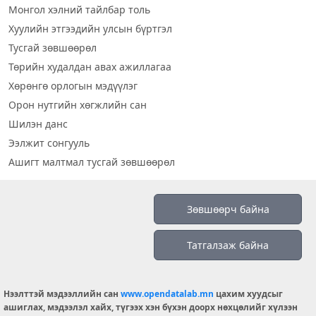
Монгол хэлний тайлбар толь
Хуулийн этгээдийн улсын бүртгэл
Тусгай зөвшөөрөл
Төрийн худалдан авах ажиллагаа
Хөрөнгө орлогын мэдүүлэг
Орон нутгийн хөгжлийн сан
Шилэн данс
Ээлжит сонгууль
Ашигт малтмал тусгай зөвшөөрөл
Визуал дата
Зөвшөөрч байна
Шилэн данс 2019
Татгалзаж байна
Бидний тухай
Үйлчилгээний нөхцөл
info@opendatalab.mn
Нээлттэй мэдээллийн сан
www.opendatalab.mn
цахим хуудсыг
ашиглах, мэдээлэл хайх, түгээх хэн бүхэн доорх нөхцөлийг хүлээн