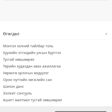
Өгөгдөл
Монгол хэлний тайлбар толь
Хуулийн этгээдийн улсын бүртгэл
Тусгай зөвшөөрөл
Төрийн худалдан авах ажиллагаа
Хөрөнгө орлогын мэдүүлэг
Орон нутгийн хөгжлийн сан
Шилэн данс
Ээлжит сонгууль
Ашигт малтмал тусгай зөвшөөрөл
Визуал дата