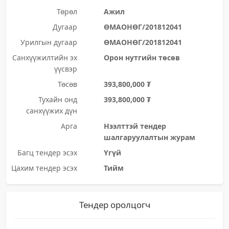
Төрөл
Ажил
Дугаар
ӨМАОНӨГ/201812041
Урилгын дугаар
ӨМАОНӨГ/201812041
Санхүүжилтийн эх
Орон нутгийн төсөв
үүсвэр
Төсөв
393,800,000 ₮
Тухайн онд
393,800,000 ₮
санхүүжих дүн
Арга
Нээлттэй тендер
шалгаруулалтын журам
Багц тендер эсэх
Үгүй
Цахим тендер эсэх
Тийм
Тендер оролцогч