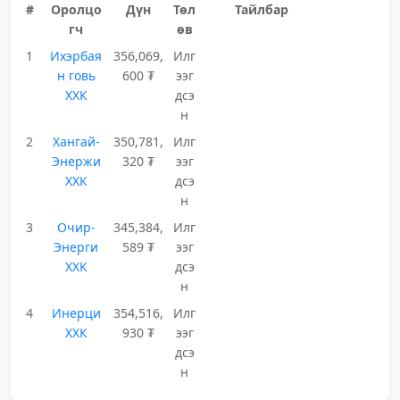
#
Оролцо
Дүн
Төл
Тайлбар
гч
өв
1
Ихэрбая
356,069,
Илг
н говь
600 ₮
ээг
ХХК
дсэ
н
2
Хангай-
350,781,
Илг
Энержи
320 ₮
ээг
ХХК
дсэ
н
3
Очир-
345,384,
Илг
Энерги
589 ₮
ээг
ХХК
дсэ
н
4
Инерци
354,516,
Илг
ХХК
930 ₮
ээг
дсэ
н