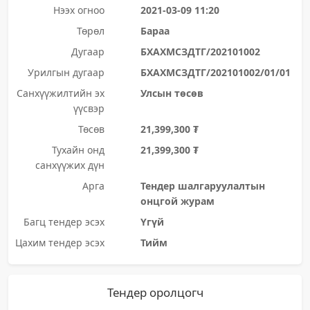
Нээх огноо
2021-03-09 11:20
Төрөл
Бараа
Дугаар
БХАХМСЗДТГ/202101002
Урилгын дугаар
БХАХМСЗДТГ/202101002/01/01
Санхүүжилтийн эх
Улсын төсөв
үүсвэр
Төсөв
21,399,300 ₮
Тухайн онд
21,399,300 ₮
санхүүжих дүн
Арга
Тендер шалгаруулалтын
онцгой журам
Багц тендер эсэх
Үгүй
Цахим тендер эсэх
Тийм
Тендер оролцогч