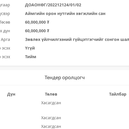
угаар
ДОАОНӨГ/202212124/01/02
үсвэр
Аймгийн орон нутгийн хөгжлийн сан
Төсөв
60,000,000 ₮
х дүн
60,000,000 ₮
Арга
Зөвлөх үйлчилгээний гүйцэтгэгчийг сонгон ша
 эсэх
Үгүй
 эсэх
Тийм
Тендер оролцогч
Дүн
Төлөв
Тайлбар
Хасагдсан
Хасагдсан
Хасагдсан