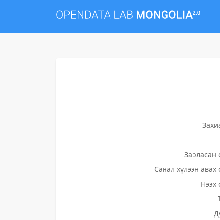
Захи
Зарласан 
Санал хүлээн авах 
Нээх 
Д