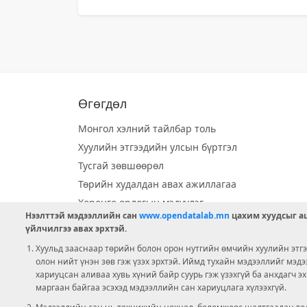
Өгөгдөл
Монгол хэлний тайлбар толь
Хуулийн этгээдийн улсын бүртгэл
Тусгай зөвшөөрөл
Төрийн худалдан авах ажиллагаа
Хөрөнгө орлогын мэдүүлэг
Нээлттэй мэдээллийн сан
www.opendatalab.mn
цахим хуудсыг аш
Орон нутгийн хөгжлийн сан
үйлчилгээ авах эрхтэй.
Шилэн данс
Хуульд зааснаар төрийн болон орон нутгийн өмчийн хуулийн этгээ
Ээлжит сонгууль
олон нийт үнэн зөв гэж үзэх эрхтэй. Иймд тухайн мэдээллийг мэд
хариуцсан аливаа хувь хүний байр суурь гэж үзэхгүй ба анхдагч э
Ашигт малтмал тусгай зөвшөөрөл
маргаан байгаа эсэхэд мэдээллийн сан хариуцлага хүлээхгүй.