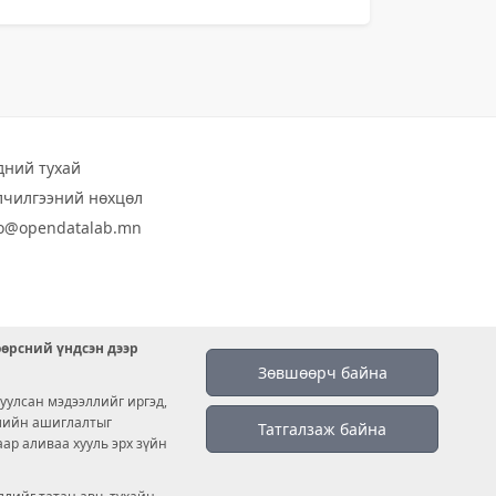
дний тухай
лчилгээний нөхцөл
fo@opendatalab.mn
өөрсний үндсэн дээр
Зөвшөөрч байна
уулсан мэдээллийг иргэд,
емийн ашиглалтыг
Татгалзаж байна
аар аливаа хууль эрх зүйн