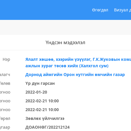
Өгөгдөл
Визуал 
Үндсэн мэдээлэл
Нэр
Ялалт хөшөө, хээрийн үзүүлэг, Г.К.Жуковын ко
ажлын зураг төсөв хийх (Халхгол сум)
алагч
Дорнод аймгийн Орон нутгийн өмчийн газар
Төлөв
Үр дүн гарсан
огноо
2022-01-20
огноо
2022-02-21 10:00
огноо
2022-02-21 10:00
Төрөл
Зөвлөх үйлчилгээ
угаар
ДОАОНӨГ/202212124