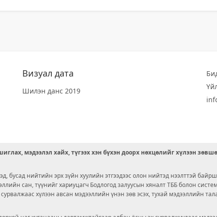
Визуал дата
Би
Үй
Шилэн данс 2019
in
иглах, мэдээлэл хайх, түгээх хэн бүхэн доорх нөхцөлийг хүлээн зөвш
д, бусад нийтийн эрх зүйн хуулийн этгээдээс олон нийтэд нээлттэй байрш
ээллийн сан, түүнийг хариуцагч Бодлогод залуусын хяналт ТББ болон сист
х сурвалжаас хүлээн авсан мэдээллийн үнэн зөв эсэх, тухай мэдээллийн тал