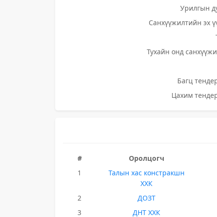
Урилгын д
Санхүүжилтийн эх ү
Тухайн онд санхүүжи
Багц тендер
Цахим тендер
#
Оролцогч
1
Талын хас констракшн
ХХК
2
ДОЗТ
3
ДНТ ХХК