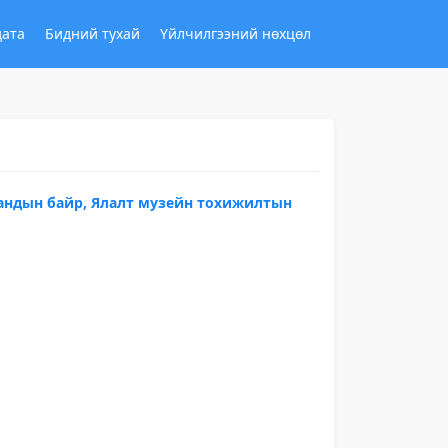
дата
Бидний тухай
Үйлчилгээний нөхцөл
мандын байр, Ялалт музейн тохижилтын