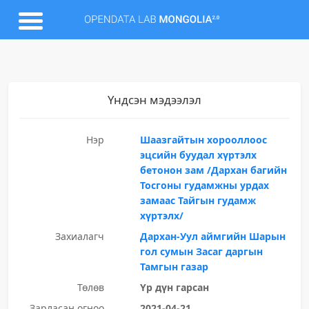
Үндсэн мэдээлэл
Нэр
Шаазгайтын хорооллоос
эцсийн буудал хүртэлх
бетонон зам /Дархан багийн
Тосгоны гудамжны урдах
замаас Тайгын гудамж
хүртэлх/
Захиалагч
Дархан-Уул аймгийн Шарын
гол сумын Засаг даргын
Тамгын газар
Төлөв
Үр дүн гарсан
Зарласан огноо
2021-04-21