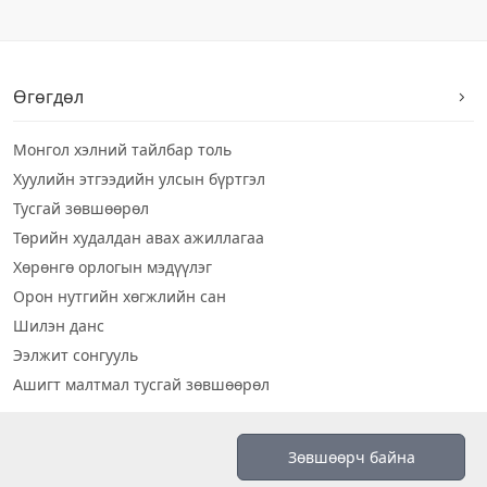
Өгөгдөл
Монгол хэлний тайлбар толь
Хуулийн этгээдийн улсын бүртгэл
Тусгай зөвшөөрөл
Төрийн худалдан авах ажиллагаа
Хөрөнгө орлогын мэдүүлэг
Орон нутгийн хөгжлийн сан
Шилэн данс
Ээлжит сонгууль
Ашигт малтмал тусгай зөвшөөрөл
Визуал дата
Зөвшөөрч байна
Шилэн данс 2019