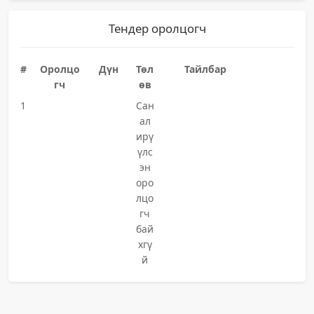
Тендер оролцогч
#
Оролцо
Дүн
Төл
Тайлбар
гч
өв
1
Сан
ал
ирү
үлс
эн
оро
лцо
гч
бай
хгү
й