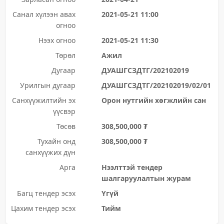
Санал хүлээн авах
2021-05-21 11:00
огноо
Нээх огноо
2021-05-21 11:30
Төрөл
Ажил
Дугаар
ДУАШГСЗДТГ/202102019
Урилгын дугаар
ДУАШГСЗДТГ/202102019/02/01
Санхүүжилтийн эх
Орон нутгийн хөгжлийн сан
үүсвэр
Төсөв
308,500,000 ₮
Тухайн онд
308,500,000 ₮
санхүүжих дүн
Арга
Нээлттэй тендер
шалгаруулалтын журам
Багц тендер эсэх
Үгүй
Цахим тендер эсэх
Тийм