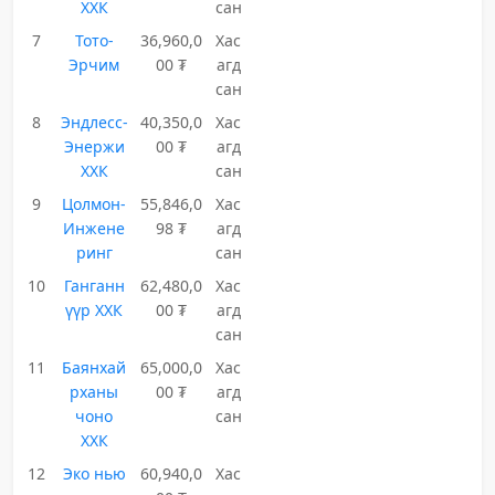
ХХК
сан
7
Тото-
36,960,0
Хас
Эрчим
00 ₮
агд
сан
8
Эндлесс-
40,350,0
Хас
Энержи
00 ₮
агд
ХХК
сан
9
Цолмон-
55,846,0
Хас
Инжене
98 ₮
агд
ринг
сан
10
Ганганн
62,480,0
Хас
үүр ХХК
00 ₮
агд
сан
11
Баянхай
65,000,0
Хас
рханы
00 ₮
агд
чоно
сан
ХХК
12
Эко нью
60,940,0
Хас