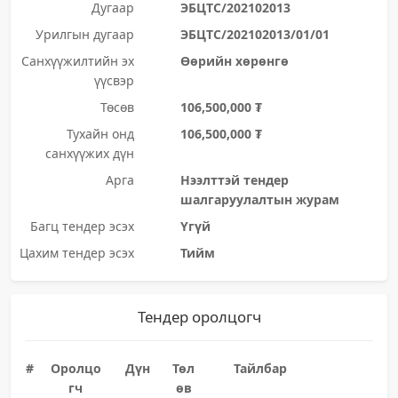
Дугаар
ЭБЦТС/202102013
Урилгын дугаар
ЭБЦТС/202102013/01/01
Санхүүжилтийн эх
Өөрийн хөрөнгө
үүсвэр
Төсөв
106,500,000 ₮
Тухайн онд
106,500,000 ₮
санхүүжих дүн
Арга
Нээлттэй тендер
шалгаруулалтын журам
Багц тендер эсэх
Үгүй
Цахим тендер эсэх
Тийм
Тендер оролцогч
#
Оролцо
Дүн
Төл
Тайлбар
гч
өв