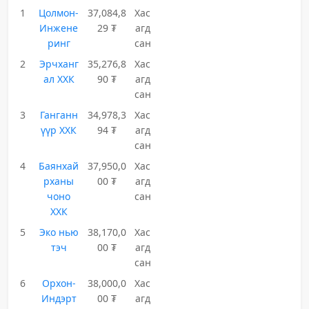
1
Цолмон-
37,084,8
Хас
Инжене
29 ₮
агд
ринг
сан
2
Эрчханг
35,276,8
Хас
ал ХХК
90 ₮
агд
сан
3
Ганганн
34,978,3
Хас
үүр ХХК
94 ₮
агд
сан
4
Баянхай
37,950,0
Хас
рханы
00 ₮
агд
чоно
сан
ХХК
5
Эко нью
38,170,0
Хас
тэч
00 ₮
агд
сан
6
Орхон-
38,000,0
Хас
Индэрт
00 ₮
агд