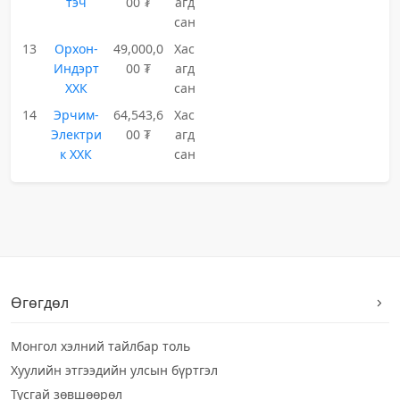
тэч
00 ₮
агд
сан
13
Орхон-
49,000,0
Хас
Индэрт
00 ₮
агд
ХХК
сан
14
Эрчим-
64,543,6
Хас
Электри
00 ₮
агд
к ХХК
сан
Өгөгдөл
Монгол хэлний тайлбар толь
Хуулийн этгээдийн улсын бүртгэл
Тусгай зөвшөөрөл