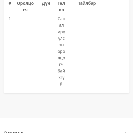
#
Оролцо
Дүн
Төл
Тайлбар
гч
өв
1
Сан
ал
ирү
үлс
эн
оро
лцо
гч
бай
хгү
й