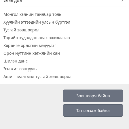
Өгөгдөл
Монгол хэлний тайлбар толь
Хуулийн этгээдийн улсын бүртгэл
Тусгай зөвшөөрөл
Төрийн худалдан авах ажиллагаа
Хөрөнгө орлогын мэдүүлэг
Орон нутгийн хөгжлийн сан
Шилэн данс
Ээлжит сонгууль
Ашигт малтмал тусгай зөвшөөрөл
Визуал дата
Зөвшөөрч байна
Шилэн данс 2019
Татгалзаж байна
Бидний тухай
Үйлчилгээний нөхцөл
info@opendatalab.mn