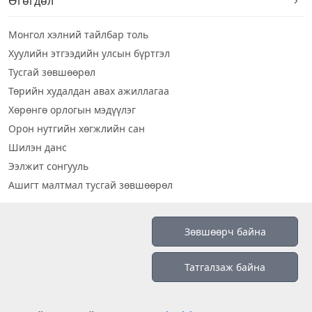
Өгөгдөл
Монгол хэлний тайлбар толь
Хуулийн этгээдийн улсын бүртгэл
Тусгай зөвшөөрөл
Төрийн худалдан авах ажиллагаа
Хөрөнгө орлогын мэдүүлэг
Орон нутгийн хөгжлийн сан
Шилэн данс
Ээлжит сонгууль
Ашигт малтмал тусгай зөвшөөрөл
Визуал дата
Зөвшөөрч байна
Шилэн данс 2019
Татгалзаж байна
Бидний тухай
Үйлчилгээний нөхцөл
info@opendatalab.mn