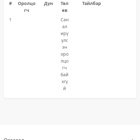
#
Оролцо
Дүн
Төл
Тайлбар
гч
өв
1
Сан
ал
ирү
үлс
эн
оро
лцо
гч
бай
хгү
й