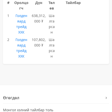
#
Оролцо
Дүн
Төл
Тайлбар
гч
өв
1
Голден
638,312,
Ша
яард
000 ₮
лга
трейд
рса
ХХК
н
2
Голден
107,802,
Ша
яард
000 ₮
лга
трейд
рса
ХХК
н
Өгөгдөл
Монгол хэлний тайлбар толь