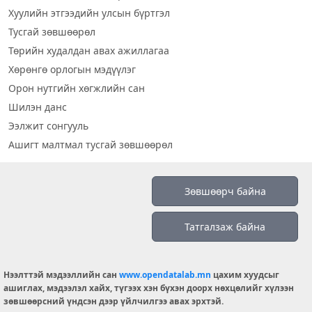
Хуулийн этгээдийн улсын бүртгэл
Тусгай зөвшөөрөл
Төрийн худалдан авах ажиллагаа
Хөрөнгө орлогын мэдүүлэг
Орон нутгийн хөгжлийн сан
Шилэн данс
Ээлжит сонгууль
Ашигт малтмал тусгай зөвшөөрөл
Визуал дата
Зөвшөөрч байна
Шилэн данс 2019
Татгалзаж байна
Бидний тухай
Үйлчилгээний нөхцөл
info@opendatalab.mn
Нээлттэй мэдээллийн сан
www.opendatalab.mn
цахим хуудсыг
ашиглах, мэдээлэл хайх, түгээх хэн бүхэн доорх нөхцөлийг хүлээн
© 2026 OPENDATA LAB MONGOLIA.
зөвшөөрсний үндсэн дээр үйлчилгээ авах эрхтэй.