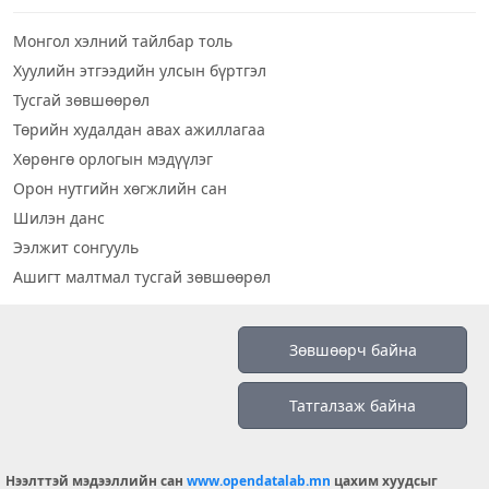
Монгол хэлний тайлбар толь
Хуулийн этгээдийн улсын бүртгэл
Тусгай зөвшөөрөл
Төрийн худалдан авах ажиллагаа
Хөрөнгө орлогын мэдүүлэг
Орон нутгийн хөгжлийн сан
Шилэн данс
Ээлжит сонгууль
Ашигт малтмал тусгай зөвшөөрөл
Визуал дата
Зөвшөөрч байна
Шилэн данс 2019
Татгалзаж байна
Бидний тухай
Үйлчилгээний нөхцөл
info@opendatalab.mn
Нээлттэй мэдээллийн сан
www.opendatalab.mn
цахим хуудсыг