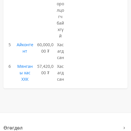
оро
лцо
гч
бай
хгү
й
5
Айконте
60,000,0
Хас
нт
00 ₮
агд
сан
6
Мянган
57,420,0
Хас
ы хас
00 ₮
агд
ХХК
сан
Өгөгдөл