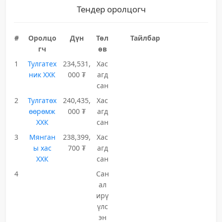
Тендер оролцогч
#
Оролцо
Дүн
Төл
Тайлбар
гч
өв
1
Тулгатех
234,531,
Хас
ник ХХК
000 ₮
агд
сан
2
Тулгатөх
240,435,
Хас
өөрөмж
000 ₮
агд
ХХК
сан
3
Мянган
238,399,
Хас
ы хас
700 ₮
агд
ХХК
сан
4
Сан
ал
ирү
үлс
эн