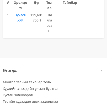
#
Оролцо
Дүн
Төл
Тайлбар
гч
өв
1
Нуклон
115,601,
Ша
ХХК
700 ₮
лга
рса
н
Өгөгдөл
Монгол хэлний тайлбар толь
Хуулийн этгээдийн улсын бүртгэл
Тусгай зөвшөөрөл
Төрийн худалдан авах ажиллагаа