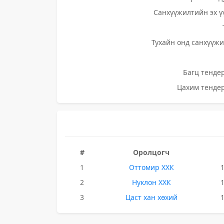
Санхүүжилтийн эх ү
Тухайн онд санхүүжи
Багц тендер
Цахим тендер
#
Оролцогч
1
Оттомир ХХК
2
Нуклон ХХК
3
Цаст хан хөхий