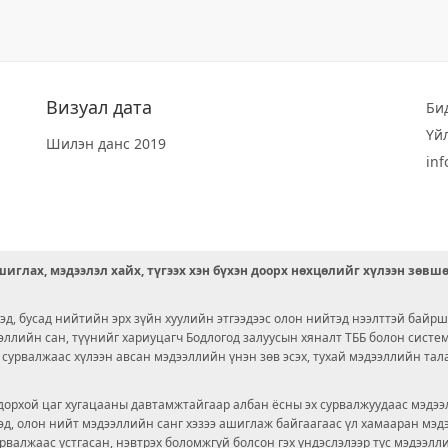
Визуал дата
Би
Үй
Шилэн данс 2019
in
иглах, мэдээлэл хайх, түгээх хэн бүхэн доорх нөхцөлийг хүлээн зөвш
д, бусад нийтийн эрх зүйн хуулийн этгээдээс олон нийтэд нээлттэй байрш
ээллийн сан, түүнийг хариуцагч Бодлогод залуусын хяналт ТББ болон сист
х сурвалжаас хүлээн авсан мэдээллийн үнэн зөв эсэх, тухай мэдээллийн тал
орхой цаг хугацааны давтамжтайгаар албан ёсны эх сурвалжуудаас мэдээл
© 2026 OPENDATA LAB MONGOLIA.
ргэд, олон нийт мэдээллийн санг хэзээ ашиглаж байгаагаас үл хамааран мэ
урвалжаас устгасан, нэвтрэх боломжгүй болсон гэх үндэслэлээр тус мэдээлл