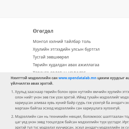
Өгөгдөл
Монгол хэлний тайлбар толь
Хуулийн этгээдийн улсын бүртгэл
Тусгай зөвшөөрөл
Төрийн худалдан авах ажиллагаа
Хөрөнгө орлогын мэдүүлэг
Нээлттэй мэдээллийн сан
www.opendatalab.mn
цахим хуудсыг аш
Орон нутгийн хөгжлийн сан
үйлчилгээ авах эрхтэй.
Шилэн данс
Хуульд зааснаар төрийн болон орон нутгийн өмчийн хуулийн этгээ
Ээлжит сонгууль
олон нийт үнэн зөв гэж үзэх эрхтэй. Иймд тухайн мэдээллийг мэд
хариуцсан аливаа хувь хүний байр суурь гэж үзэхгүй ба анхдагч э
Ашигт малтмал тусгай зөвшөөрөл
маргаан байгаа эсэхэд мэдээллийн сан хариуцлага хүлээхгүй.
Мэдээллийн сан нь техникийн нөхцөл, боломжоос шалтгаалан тод
цаг үед үнэн зөвд тооцогдож байсан мэдээллийн түүх үүсгэдэг. И
эрхтэй тул тус мэдээлэл хуучирсан, эсхүл анхдагч мэдээллийн эх с