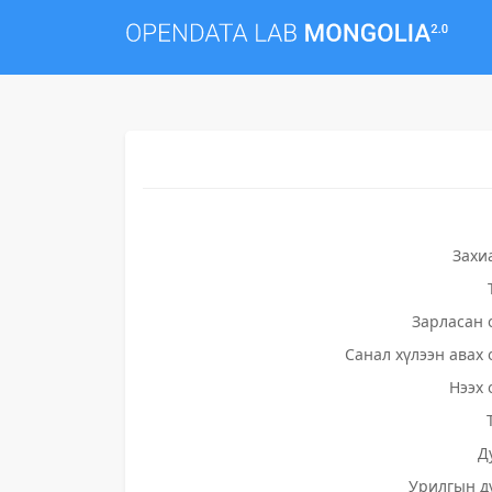
Захи
Зарласан 
Санал хүлээн авах 
Нээх 
Д
Урилгын д