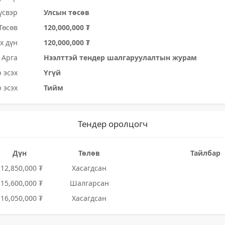
үсвэр
Улсын төсөв
Төсөв
120,000,000 ₮
х дүн
120,000,000 ₮
Арга
Нээлттэй тендер шалгаруулалтын журам
 эсэх
Үгүй
 эсэх
Тийм
Тендер оролцогч
Дүн
Төлөв
Тайлбар
112,850,000 ₮
Хасагдсан
115,600,000 ₮
Шалгарсан
116,050,000 ₮
Хасагдсан