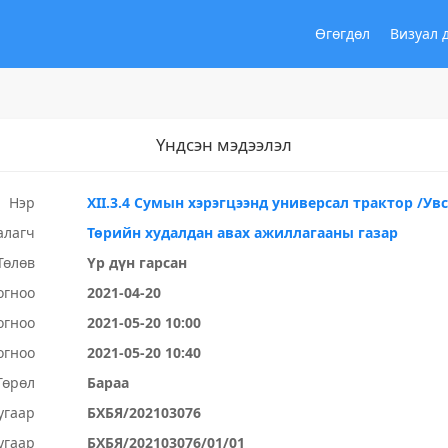
Өгөгдөл
Визуал 
Үндсэн мэдээлэл
Нэр
XII.3.4 Сумын хэрэгцээнд универсал трактор /Ув
алагч
Төрийн худалдан авах ажиллагааны газар
Төлөв
Үр дүн гарсан
огноо
2021-04-20
огноо
2021-05-20 10:00
огноо
2021-05-20 10:40
Төрөл
Бараа
угаар
БХБЯ/202103076
угаар
БХБЯ/202103076/01/01