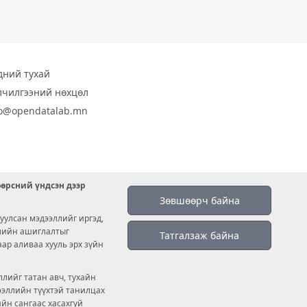
дний тухай
лчилгээний нөхцөл
fo@opendatalab.mn
өөрсний үндсэн дээр
Зөвшөөрч байна
уулсан мэдээллийг иргэд,
емийн ашиглалтыг
Татгалзаж байна
аар аливаа хууль эрх зүйн
лийг татан авч, тухайн
дээллийн түүхтэй танилцах
ийн сангаас хасахгүй