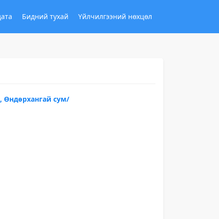
дата
Бидний тухай
Үйлчилгээний нөхцөл
с, Өндөрхангай сум/