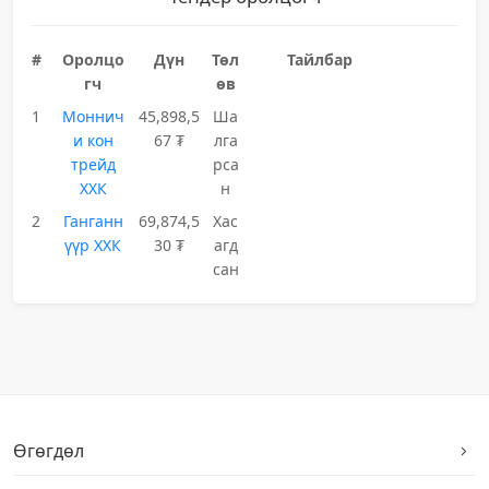
#
Оролцо
Дүн
Төл
Тайлбар
гч
өв
1
Моннич
45,898,5
Ша
и кон
67 ₮
лга
трейд
рса
ХХК
н
2
Ганганн
69,874,5
Хас
үүр ХХК
30 ₮
агд
сан
Өгөгдөл