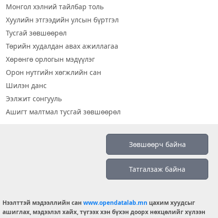
Монгол хэлний тайлбар толь
Хуулийн этгээдийн улсын бүртгэл
Тусгай зөвшөөрөл
Төрийн худалдан авах ажиллагаа
Хөрөнгө орлогын мэдүүлэг
Орон нутгийн хөгжлийн сан
Шилэн данс
Ээлжит сонгууль
Ашигт малтмал тусгай зөвшөөрөл
Визуал дата
Зөвшөөрч байна
Шилэн данс 2019
Татгалзаж байна
Бидний тухай
Үйлчилгээний нөхцөл
info@opendatalab.mn
Нээлттэй мэдээллийн сан
www.opendatalab.mn
цахим хуудсыг
ашиглах, мэдээлэл хайх, түгээх хэн бүхэн доорх нөхцөлийг хүлээн