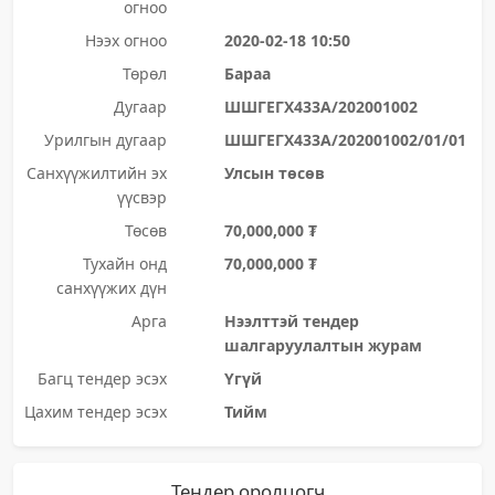
огноо
Нээх огноо
2020-02-18 10:50
Төрөл
Бараа
Дугаар
ШШГЕГХ433А/202001002
Урилгын дугаар
ШШГЕГХ433А/202001002/01/01
Санхүүжилтийн эх
Улсын төсөв
үүсвэр
Төсөв
70,000,000 ₮
Тухайн онд
70,000,000 ₮
санхүүжих дүн
Арга
Нээлттэй тендер
шалгаруулалтын журам
Багц тендер эсэх
Үгүй
Цахим тендер эсэх
Тийм
Тендер оролцогч