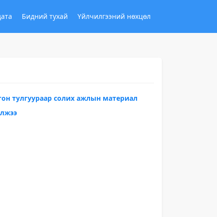
дата
Бидний тухай
Үйлчилгээний нөхцөл
он тулгуураар солих ажлын материал
үлжээ