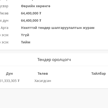
үсвэр
Өөрийн хөрөнгө
Төсөв
64,400,000 ₮
х дүн
64,400,000 ₮
Арга
Нээлттэй тендер шалгаруулалтын журам
 эсэх
Үгүй
 эсэх
Тийм
Тендер оролцогч
Дүн
Төлөв
Тайлбар
61,333,305 ₮
Хасагдсан