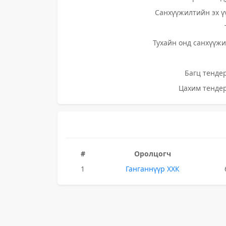
Санхүүжилтийн эх ү
Тухайн онд санхүүжи
Багц тендер
Цахим тендер
#
Оролцогч
1
Ганганнүүр ХХК