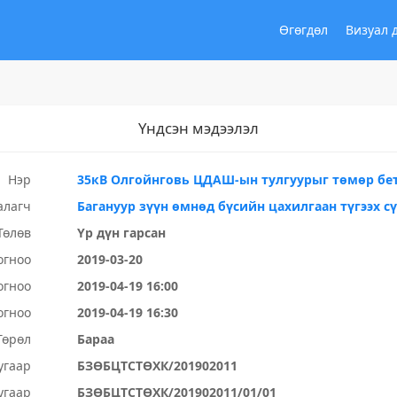
Өгөгдөл
Визуал 
Үндсэн мэдээлэл
Нэр
35кВ Олгойнговь ЦДАШ-ын тулгуурыг төмөр бет
алагч
Багануур зүүн өмнөд бүсийн цахилгаан түгээх с
Төлөв
Үр дүн гарсан
огноо
2019-03-20
огноо
2019-04-19 16:00
огноо
2019-04-19 16:30
Төрөл
Бараа
угаар
БЗӨБЦТСТӨХК/201902011
угаар
БЗӨБЦТСТӨХК/201902011/01/01