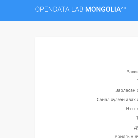
Захи
Зарласан 
Санал хүлээн авах 
Нээх 
Д
Урилгын д