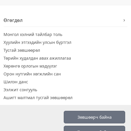
Өгөгдөл
Монгол хэлний тайлбар толь
Хуулийн этгээдийн улсын бүртгэл
Тусгай зөвшөөрөл
Төрийн худалдан авах ажиллагаа
Хөрөнгө орлогын мэдүүлэг
Орон нутгийн хөгжлийн сан
Шилэн данс
Ээлжит сонгууль
Ашигт малтмал тусгай зөвшөөрөл
Визуал дата
Зөвшөөрч байна
Шилэн данс 2019