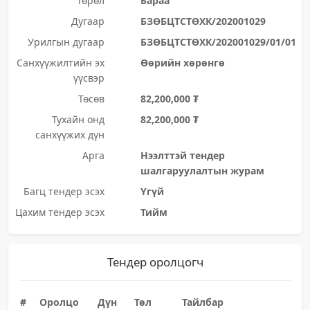
Төрөл
Бараа
Дугаар
БЗӨБЦТСТӨХК/202001029
Урилгын дугаар
БЗӨБЦТСТӨХК/202001029/01/01
Санхүүжилтийн эх
Өөрийн хөрөнгө
үүсвэр
Төсөв
82,200,000 ₮
Тухайн онд
82,200,000 ₮
санхүүжих дүн
Арга
Нээлттэй тендер
шалгаруулалтын журам
Багц тендер эсэх
Үгүй
Цахим тендер эсэх
Тийм
Тендер оролцогч
#
Оролцо
Дүн
Төл
Тайлбар