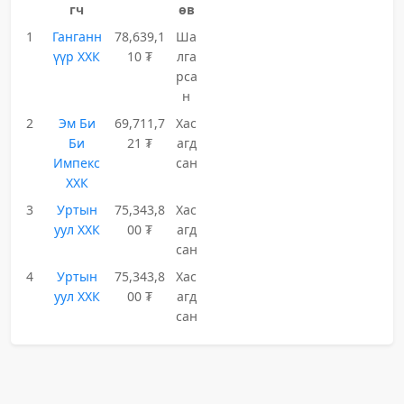
гч
өв
1
Ганганн
78,639,1
Ша
үүр ХХК
10 ₮
лга
рса
н
2
Эм Би
69,711,7
Хас
Би
21 ₮
агд
Импекс
сан
ХХК
3
Уртын
75,343,8
Хас
уул ХХК
00 ₮
агд
сан
4
Уртын
75,343,8
Хас
уул ХХК
00 ₮
агд
сан