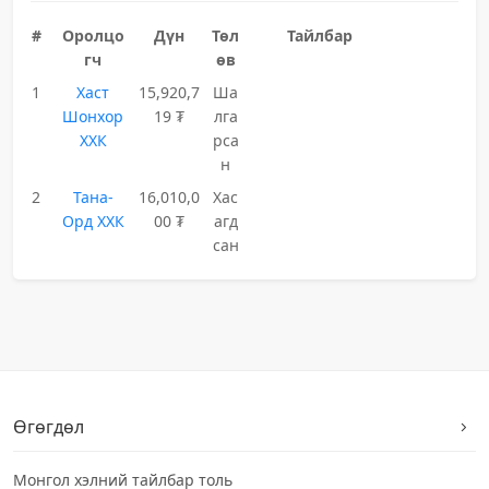
#
Оролцо
Дүн
Төл
Тайлбар
гч
өв
1
Хаст
15,920,7
Ша
Шонхор
19 ₮
лга
ХХК
рса
н
2
Тана-
16,010,0
Хас
Орд ХХК
00 ₮
агд
сан
Өгөгдөл
Монгол хэлний тайлбар толь