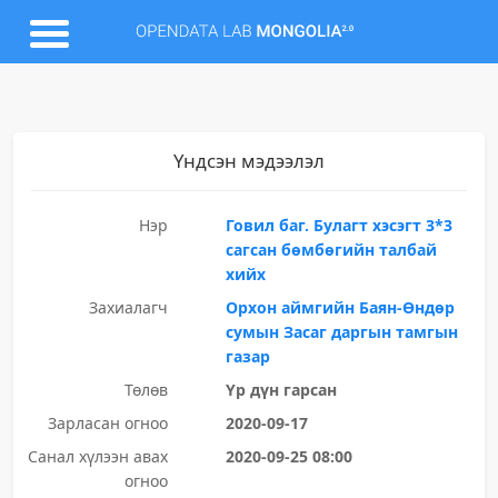
Үндсэн мэдээлэл
Нэр
Говил баг. Булагт хэсэгт 3*3
сагсан бөмбөгийн талбай
хийх
Захиалагч
Орхон аймгийн Баян-Өндөр
сумын Засаг даргын тамгын
газар
Төлөв
Үр дүн гарсан
Зарласан огноо
2020-09-17
Санал хүлээн авах
2020-09-25 08:00
огноо