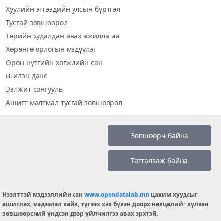
Хуулийн этгээдийн улсын бүртгэл
Тусгай зөвшөөрөл
Төрийн худалдан авах ажиллагаа
Хөрөнгө орлогын мэдүүлэг
Орон нутгийн хөгжлийн сан
Шилэн данс
Ээлжит сонгууль
Ашигт малтмал тусгай зөвшөөрөл
Визуал дата
Зөвшөөрч байна
Шилэн данс 2019
Татгалзаж байна
Бидний тухай
Үйлчилгээний нөхцөл
info@opendatalab.mn
Нээлттэй мэдээллийн сан
www.opendatalab.mn
цахим хуудсыг
ашиглах, мэдээлэл хайх, түгээх хэн бүхэн доорх нөхцөлийг хүлээн
© 2026 OPENDATA LAB MONGOLIA.
зөвшөөрсний үндсэн дээр үйлчилгээ авах эрхтэй.