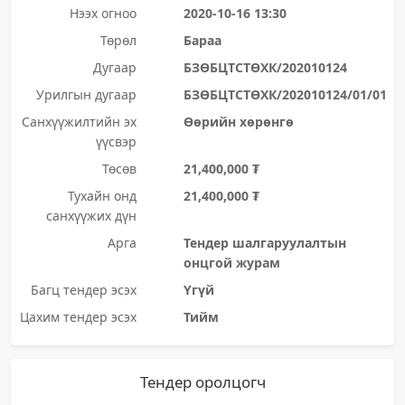
Нээх огноо
2020-10-16 13:30
Төрөл
Бараа
Дугаар
БЗӨБЦТСТӨХК/202010124
Урилгын дугаар
БЗӨБЦТСТӨХК/202010124/01/01
Санхүүжилтийн эх
Өөрийн хөрөнгө
үүсвэр
Төсөв
21,400,000 ₮
Тухайн онд
21,400,000 ₮
санхүүжих дүн
Арга
Тендер шалгаруулалтын
онцгой журам
Багц тендер эсэх
Үгүй
Цахим тендер эсэх
Тийм
Тендер оролцогч