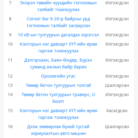
7
Энэрэл төвийн хүүхдийн тоглоомын
Илгээгдсэн
талбайг тохижуулах
8
Согоот баг 6-20-р байрны урд
Илгээгдсэн
тоглоомын талбайг засварлах
9
10 кВ-ын тулгуурын дагалдах хэрэгсэл
Илгээгдсэн
10
Конторын нэг давхарт ХҮТ-ийн өрөө
Илгээгдсэн
гаргаж тохижуулах
11
Дэлгэрхаан, Баян-Өндөр, Бүрэн
Илгээгдсэн
суманд ажлын байр барих
12
Ороомгийн утас
Илгээгдсэн
13
Төмөр бетон тулгуурын толгой
Шалгарсан
14
Төмөр бетон тулгуурын траверс, U
Илгээгдсэн
боолт
15
Конторын нэг давхарт ХҮТ-ийн өрөө
Хасагдсан
гаргаж тохижуулах
16
Дээж зөөвөрлөх бүхий тусгай
Шалгарсан
зориулалтын авто машин