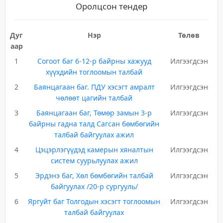
Оролцсон тендер
Дуг
Нэр
Төлөв
аар
1
Согоот баг 6-12-р байрны хажууд
Илгээгдсэн
хүүхдийн тоглоомын талбай
2
Баянцагаан баг. ПДУ хэсэгт амралт
Илгээгдсэн
чөлөөт цагийн талбай
3
Баянцагаан баг, Төмөр замын 3-р
Илгээгдсэн
байрны гадна талд Сагсан бөмбөгийн
талбай байгуулах ажил
4
Цэцэрлэгүүдэд камерын хяналтын
Илгээгдсэн
систем суурьлуулах ажил
5
Эрдэнэ баг, Хөл бөмбөгийн талбай
Илгээгдсэн
байгуулах /20-р сургууль/
6
Яргуйт баг Толгодын хэсэгт тоглоомын
Илгээгдсэн
талбай байгуулах