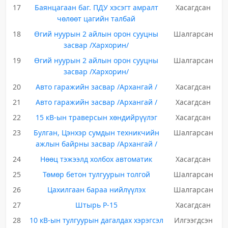
17
Баянцагаан баг. ПДУ хэсэгт амралт
Хасагдсан
чөлөөт цагийн талбай
18
Өгий нуурын 2 айлын орон сууцны
Шалгарсан
засвар /Хархорин/
19
Өгий нуурын 2 айлын орон сууцны
Шалгарсан
засвар /Хархорин/
20
Авто гаражийн засвар /Архангай /
Хасагдсан
21
Авто гаражийн засвар /Архангай /
Хасагдсан
22
15 кВ-ын траверсын хөндийрүүлэг
Хасагдсан
23
Булган, Цэнхэр сумдын техникчийн
Шалгарсан
ажлын байрны засвар /Архангай /
24
Нөөц тэжээлд холбох автоматик
Хасагдсан
25
Төмөр бетон тулгуурын толгой
Шалгарсан
26
Цахилгаан бараа нийлүүлэх
Шалгарсан
27
Штырь Р-15
Хасагдсан
28
10 кВ-ын тулгуурын дагалдах хэрэгсэл
Илгээгдсэн