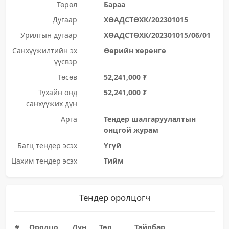
Төрөл
Бараа
Дугаар
ХӨАДСТӨХК/202301015
Урилгын дугаар
ХӨАДСТӨХК/202301015/06/01
Санхүүжилтийн эх
Өөрийн хөрөнгө
үүсвэр
Төсөв
52,241,000 ₮
Тухайн онд
52,241,000 ₮
санхүүжих дүн
Арга
Тендер шалгаруулалтын
онцгой журам
Багц тендер эсэх
Үгүй
Цахим тендер эсэх
Тийм
Тендер оролцогч
#
Оролцо
Дүн
Төл
Тайлбар