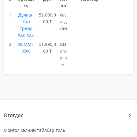
гч
өв
1
Дулаан
52,000,0
Хас
Хан
00 ₮
агд
трейд
сан
ХХК ХХК
2
ЖЕММН
51,990,0
Ша
ХХК
00 ₮
лга
рса
н
Өгөгдөл
Монгол хэлний тайлбар толь