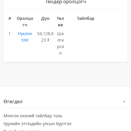
Тендер оролцогч
#
Оролцо
Дүн
Төл
Тайлбар
гч
өв
1
Нуклон
54,128,0
Ша
ХХК
23 ₮
лга
рса
н
Өгөгдөл
Монгол хэлний тайлбар толь
Хуулийн этгээдийн улсын бүртгэл