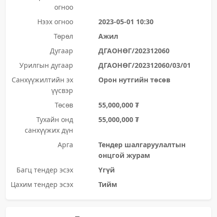
огноо
Нээх огноо
2023-05-01 10:30
Төрөл
Ажил
Дугаар
ДГАОНӨГ/202312060
Урилгын дугаар
ДГАОНӨГ/202312060/03/01
Санхүүжилтийн эх
Орон нутгийн төсөв
үүсвэр
Төсөв
55,000,000 ₮
Тухайн онд
55,000,000 ₮
санхүүжих дүн
Арга
Тендер шалгаруулалтын
онцгой журам
Багц тендер эсэх
Үгүй
Цахим тендер эсэх
Тийм