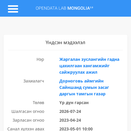
Үндсэн мэдээлэл
Нэр
Жаргалан зуслангийн гадна
цахилгаан хангамжийг
сайжруулах ажил
Захиалагч
Дорноговь аймгийн
Сайншанд сумын засаг
даргын тамгын газар
Төлөв
Үр дүн гарсан
Шалгасан огноо
2026-07-24
Зарласан огноо
2023-04-24
Санал хүлээн авах
2023-05-01 10:00