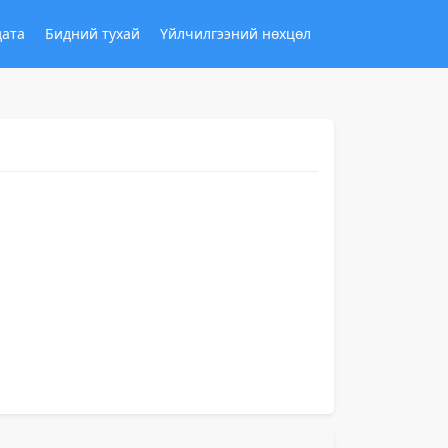
дата
Бидний тухай
Үйлчилгээний нөхцөл