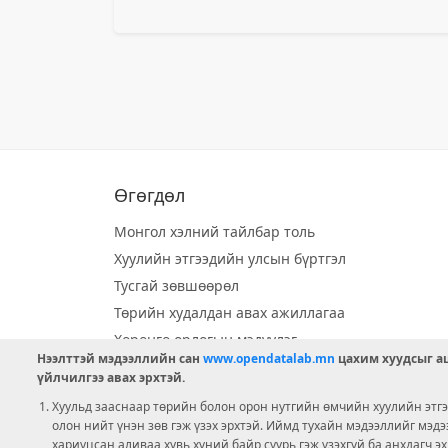
Өгөгдөл
Монгол хэлний тайлбар толь
Хуулийн этгээдийн улсын бүртгэл
Тусгай зөвшөөрөл
Төрийн худалдан авах ажиллагаа
Хөрөнгө орлогын мэдүүлэг
Нээлттэй мэдээллийн сан
www.opendatalab.mn
цахим хуудсыг аш
Орон нутгийн хөгжлийн сан
үйлчилгээ авах эрхтэй.
Шилэн данс
Хуульд зааснаар төрийн болон орон нутгийн өмчийн хуулийн этгээ
Ээлжит сонгууль
олон нийт үнэн зөв гэж үзэх эрхтэй. Иймд тухайн мэдээллийг мэд
хариуцсан аливаа хувь хүний байр суурь гэж үзэхгүй ба анхдагч э
Ашигт малтмал тусгай зөвшөөрөл