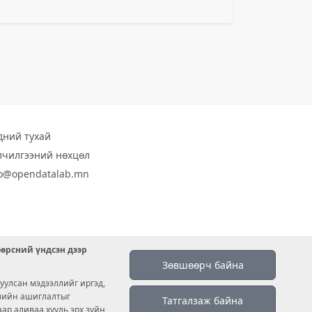
дний тухай
лчилгээний нөхцөл
fo@opendatalab.mn
өөрсний үндсэн дээр
Зөвшөөрч байна
уулсан мэдээллийг иргэд,
емийн ашиглалтыг
Татгалзаж байна
аар аливаа хууль эрх зүйн