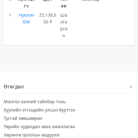
гч
өв
1
Нуклон
25,138,6
Ша
ХХК
00 ₮
лга
рса
н
Өгөгдөл
Монгол хэлний тайлбар толь
Хуулийн этгээдийн улсын бүртгэл
Тусгай зөвшөөрөл
Төрийн худалдан авах ажиллагаа
Хөрөнгө орлогын мэдүүлэг