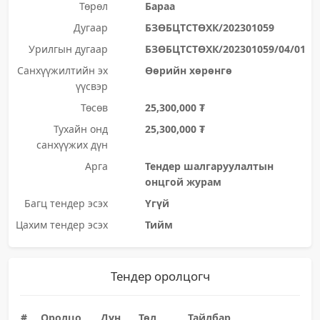
Төрөл
Бараа
Дугаар
БЗӨБЦТСТӨХК/202301059
Урилгын дугаар
БЗӨБЦТСТӨХК/202301059/04/01
Санхүүжилтийн эх
Өөрийн хөрөнгө
үүсвэр
Төсөв
25,300,000 ₮
Тухайн онд
25,300,000 ₮
санхүүжих дүн
Арга
Тендер шалгаруулалтын
онцгой журам
Багц тендер эсэх
Үгүй
Цахим тендер эсэх
Тийм
Тендер оролцогч
#
Оролцо
Дүн
Төл
Тайлбар