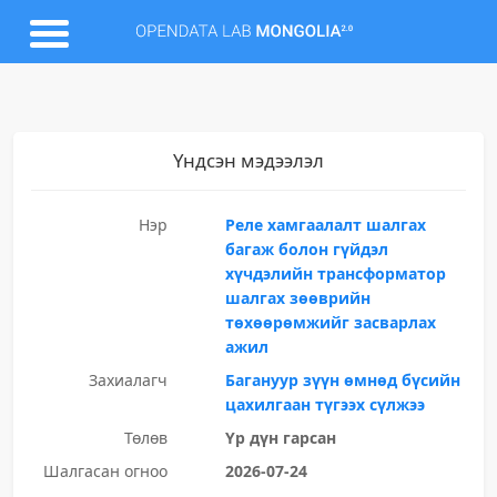
Үндсэн мэдээлэл
Нэр
Реле хамгаалалт шалгах
багаж болон гүйдэл
хүчдэлийн трансформатор
шалгах зөөврийн
төхөөрөмжийг засварлах
ажил
Захиалагч
Багануур зүүн өмнөд бүсийн
цахилгаан түгээх сүлжээ
Төлөв
Үр дүн гарсан
Шалгасан огноо
2026-07-24