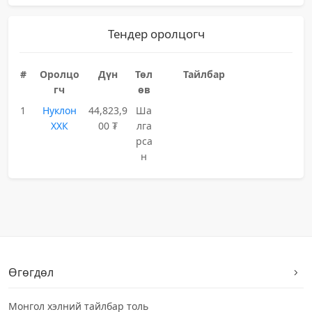
Тендер оролцогч
#
Оролцо
Дүн
Төл
Тайлбар
гч
өв
1
Нуклон
44,823,9
Ша
ХХК
00 ₮
лга
рса
н
Өгөгдөл
Монгол хэлний тайлбар толь