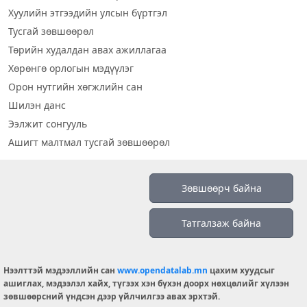
Хуулийн этгээдийн улсын бүртгэл
Тусгай зөвшөөрөл
Төрийн худалдан авах ажиллагаа
Хөрөнгө орлогын мэдүүлэг
Орон нутгийн хөгжлийн сан
Шилэн данс
Ээлжит сонгууль
Ашигт малтмал тусгай зөвшөөрөл
Визуал дата
Зөвшөөрч байна
Шилэн данс 2019
Татгалзаж байна
Бидний тухай
Үйлчилгээний нөхцөл
info@opendatalab.mn
Нээлттэй мэдээллийн сан
www.opendatalab.mn
цахим хуудсыг
ашиглах, мэдээлэл хайх, түгээх хэн бүхэн доорх нөхцөлийг хүлээн
© 2026 OPENDATA LAB MONGOLIA.
зөвшөөрсний үндсэн дээр үйлчилгээ авах эрхтэй.