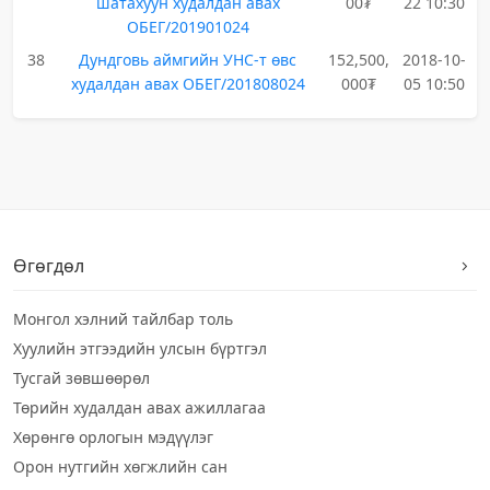
шатахуун худалдан авах
00₮
22 10:30
ОБЕГ/201901024
38
Дундговь аймгийн УНС-т өвс
152,500,
2018-10-
худалдан авах ОБЕГ/201808024
000₮
05 10:50
Өгөгдөл
Монгол хэлний тайлбар толь
Хуулийн этгээдийн улсын бүртгэл
Тусгай зөвшөөрөл
Төрийн худалдан авах ажиллагаа
Хөрөнгө орлогын мэдүүлэг
Орон нутгийн хөгжлийн сан