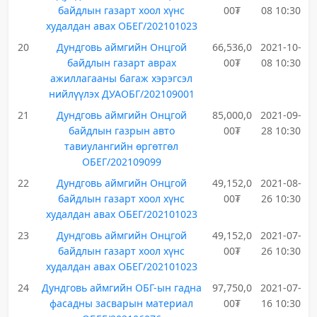
байдлын газарт хоол хүнс
00₮
08 10:30
худалдан авах ОБЕГ/202101023
20
Дундговь аймгийн Онцгой
66,536,0
2021-10-
байдлын газарт аврах
00₮
08 10:30
ажиллагааны багаж хэрэгсэл
нийлүүлэх ДУАОБГ/202109001
21
Дундговь аймгийн Онцгой
85,000,0
2021-09-
байдлын газрын авто
00₮
28 10:30
тавиулангийн өргөтгөл
ОБЕГ/202109099
22
Дундговь аймгийн Онцгой
49,152,0
2021-08-
байдлын газарт хоол хүнс
00₮
26 10:30
худалдан авах ОБЕГ/202101023
23
Дундговь аймгийн Онцгой
49,152,0
2021-07-
байдлын газарт хоол хүнс
00₮
26 10:30
худалдан авах ОБЕГ/202101023
24
Дундговь аймгийн ОБГ-ын гадна
97,750,0
2021-07-
фасадны засварын материал
00₮
16 10:30