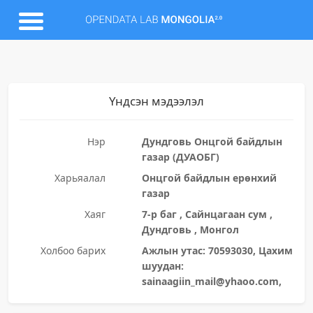
Үндсэн мэдээлэл
Нэр
Дундговь Онцгой байдлын
газар (ДУАОБГ)
Харьяалал
Онцгой байдлын ерөнхий
газар
Хаяг
7-р баг , Сайнцагаан сум ,
Дундговь , Монгол
Холбоо барих
Ажлын утас: 70593030, Цахим
шуудан:
sainaagiin_mail@yhaoo.com,