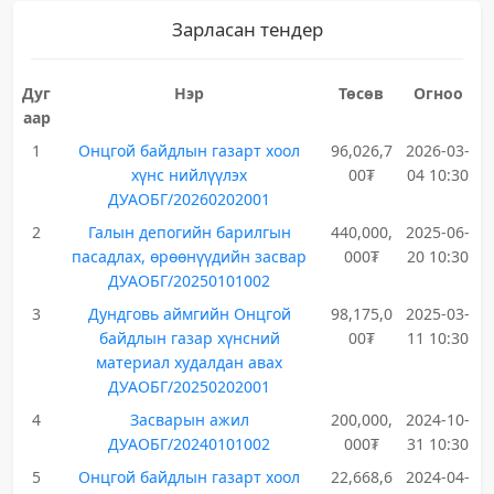
Зарласан тендер
Дуг
Нэр
Төсөв
Огноо
аар
1
Онцгой байдлын газарт хоол
96,026,7
2026-03-
хүнс нийлүүлэх
00₮
04 10:30
ДУАОБГ/20260202001
2
Галын депогийн барилгын
440,000,
2025-06-
пасадлах, өрөөнүүдийн засвар
000₮
20 10:30
ДУАОБГ/20250101002
3
Дундговь аймгийн Онцгой
98,175,0
2025-03-
байдлын газар хүнсний
00₮
11 10:30
материал худалдан авах
ДУАОБГ/20250202001
4
Засварын ажил
200,000,
2024-10-
ДУАОБГ/20240101002
000₮
31 10:30
5
Онцгой байдлын газарт хоол
22,668,6
2024-04-