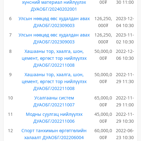
хүнсний материал нийлүүлэх
00₮
30 11:00
ДУАОБГ/20240202001
6
Улсын нөөцөд өвс худалдан авах
126,250,
2023-12-
ДУАОБГ/202309003
000₮
04 10:30
7
Улсын нөөцөд өвс худалдан авах
126,250,
2023-11-
ДУАОБГ/202309003
000₮
02 10:30
8
Хашааны тор, хаалга, шон,
50,000,0
2022-12-
цемент, өргөст тор нийлүүлэх
00₮
06 10:30
ДУАОБГ/202211008
9
Хашааны тор, хаалга, шон,
50,000,0
2022-11-
цемент, өргөст тор нийлүүлэх
00₮
29 11:30
ДУАОБГ/202211008
10
Усалгааны систем
65,000,0
2022-11-
ДУАОБГ/202211007
00₮
29 11:00
11
Модны суулгац нийлүүлэх
45,000,0
2022-11-
ДУАОБГ/202211006
00₮
29 10:30
12
Спорт танхимын өргөтгөлийн
60,000,0
2022-06-
халаалт ДУАОБГ/202206004
00₮
23 10:30