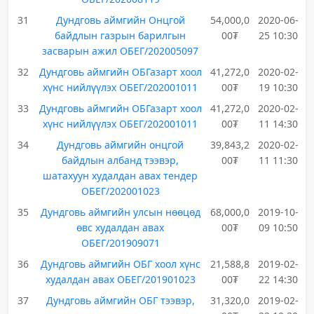
31
Дундговь аймгийн Онцгой
54,000,0
2020-06-
байдлын газрын барилгын
00₮
25 10:30
засварын ажил ОБЕГ/202005097
32
Дундговь аймгийн ОБГазарт хоол
41,272,0
2020-02-
хүнс нийлүүлэх ОБЕГ/202001011
00₮
19 10:30
33
Дундговь аймгийн ОБГазарт хоол
41,272,0
2020-02-
хүнс нийлүүлэх ОБЕГ/202001011
00₮
11 14:30
34
Дундговь аймгийн онцгой
39,843,2
2020-02-
байдлын албанд тээвэр,
00₮
11 11:30
шатахуун худалдан авах тендер
ОБЕГ/202001023
35
Дундговь аймгийн улсын нөөцөд
68,000,0
2019-10-
өвс худалдан авах
00₮
09 10:50
ОБЕГ/201909071
36
Дундговь аймгийн ОБГ хоол хүнс
21,588,8
2019-02-
худалдан авах ОБЕГ/201901023
00₮
22 14:30
37
Дундговь аймгийн ОБГ тээвэр,
31,320,0
2019-02-