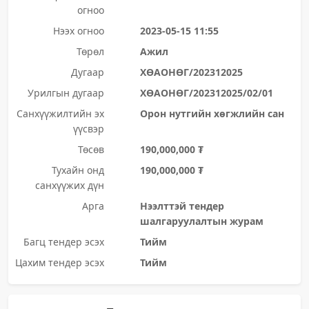
огноо
Нээх огноо
2023-05-15 11:55
Төрөл
Ажил
Дугаар
ХӨАОНӨГ/202312025
Урилгын дугаар
ХӨАОНӨГ/202312025/02/01
Санхүүжилтийн эх
Орон нутгийн хөгжлийн сан
үүсвэр
Төсөв
190,000,000 ₮
Тухайн онд
190,000,000 ₮
санхүүжих дүн
Арга
Нээлттэй тендер
шалгаруулалтын журам
Багц тендер эсэх
Тийм
Цахим тендер эсэх
Тийм