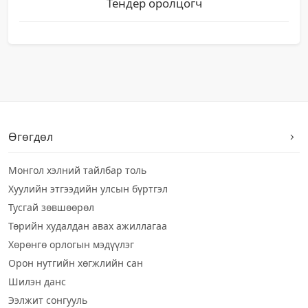
Тендер оролцогч
Өгөгдөл
Монгол хэлний тайлбар толь
Хуулийн этгээдийн улсын бүртгэл
Тусгай зөвшөөрөл
Төрийн худалдан авах ажиллагаа
Хөрөнгө орлогын мэдүүлэг
Орон нутгийн хөгжлийн сан
Шилэн данс
Ээлжит сонгууль