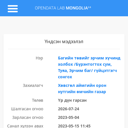
Үндсэн мэдээлэл
Нэр
Багийн төвийг эрчим хүчинд
холбох /Бүрэнтогтох сум,
Туяа, Эрчим баг/ гүйцэтгэгч
сонгох
Захиалагч
Хөвсгөл аймгийн орон
нутгийн өмчийн газар
Төлөв
Үр дүн гарсан
Шалгасан огноо
2026-07-24
Зарласан огноо
2023-05-04
Санал хүлээн авах
2023-05-15 11:45