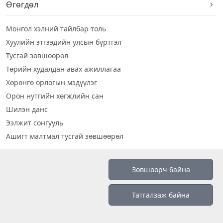
Өгөгдөл
Монгол хэлний тайлбар толь
Хуулийн этгээдийн улсын бүртгэл
Тусгай зөвшөөрөл
Төрийн худалдан авах ажиллагаа
Хөрөнгө орлогын мэдүүлэг
Орон нутгийн хөгжлийн сан
Шилэн данс
Ээлжит сонгууль
Ашигт малтмал тусгай зөвшөөрөл
Визуал дата
Зөвшөөрч байна
Шилэн данс 2019
Татгалзаж байна
Бидний тухай
Үйлчилгээний нөхцөл