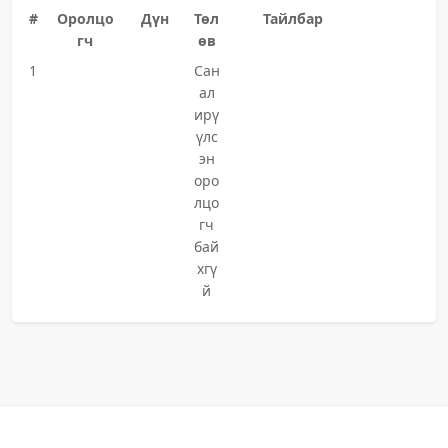
#
Оролцо
Дүн
Төл
Тайлбар
гч
өв
1
Сан
ал
ирү
үлс
эн
оро
лцо
гч
бай
хгү
й