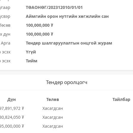
угаар
ТӨАОНӨГ/202312010/01/01
үсвэр
Аймгийн орон нутгийн хөгжлийн сан
Төсөв
100,000,000 ₮
х дүн
100,000,000 ₮
Арга
Тендер шалгаруулалтын онцгой журам
 эсэх
Үгүй
 эсэх
Тийм
Тендер оролцогч
Дүн
Төлөв
Тайлбар
97,891,972 ₮
Хасагдсан
80,824,050 ₮
Хасагдсан
95,000,000 ₮
Хасагдсан