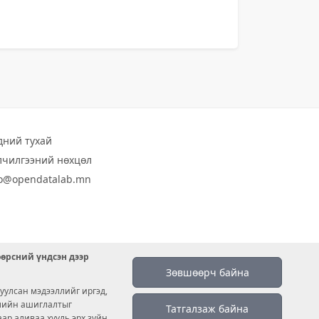
дний тухай
лчилгээний нөхцөл
fo@opendatalab.mn
өөрсний үндсэн дээр
Зөвшөөрч байна
уулсан мэдээллийг иргэд,
емийн ашиглалтыг
Татгалзаж байна
аар аливаа хууль эрх зүйн