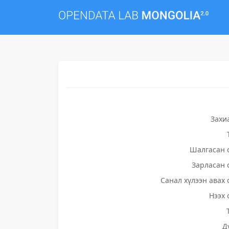
Захи
Шалгасан 
Зарласан 
Санал хүлээн авах 
Нээх 
Д