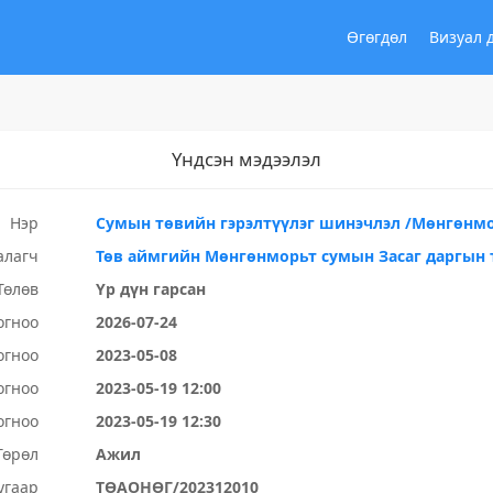
Өгөгдөл
Визуал 
Үндсэн мэдээлэл
Нэр
Сумын төвийн гэрэлтүүлэг шинэчлэл /Мөнгөнмо
алагч
Төв аймгийн Мөнгөнморьт сумын Засаг даргын 
Төлөв
Үр дүн гарсан
огноо
2026-07-24
огноо
2023-05-08
огноо
2023-05-19 12:00
огноо
2023-05-19 12:30
Төрөл
Ажил
угаар
ТӨАОНӨГ/202312010