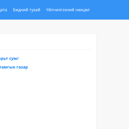
дата
Бидний тухай
Үйлчилгээний нөхцөл
рьт сум/
тамгын газар