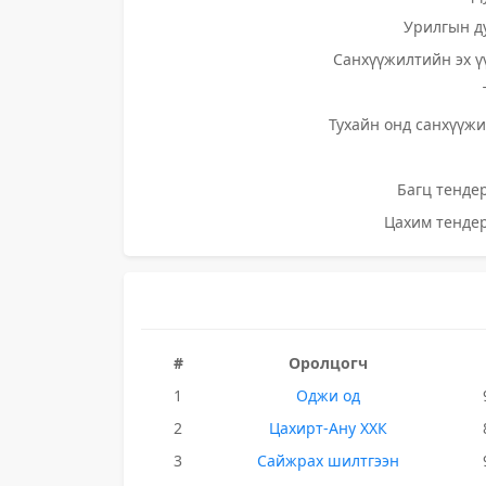
Урилгын д
Санхүүжилтийн эх ү
Тухайн онд санхүүжи
Багц тендер
Цахим тендер
#
Оролцогч
1
Оджи од
2
Цахирт-Ану ХХК
3
Сайжрах шилтгээн