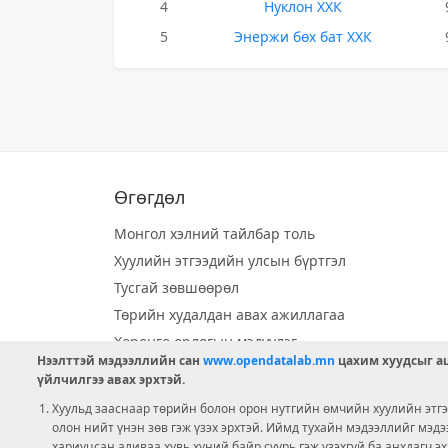
4
Нуклон ХХК
5
Энержи бөх бат ХХК
Өгөгдөл
Монгол хэлний тайлбар толь
Хуулийн этгээдийн улсын бүртгэл
Тусгай зөвшөөрөл
Төрийн худалдан авах ажиллагаа
Хөрөнгө орлогын мэдүүлэг
Нээлттэй мэдээллийн сан
www.opendatalab.mn
цахим хуудсыг аш
Орон нутгийн хөгжлийн сан
үйлчилгээ авах эрхтэй.
Шилэн данс
Хуульд зааснаар төрийн болон орон нутгийн өмчийн хуулийн этгээ
Ээлжит сонгууль
олон нийт үнэн зөв гэж үзэх эрхтэй. Иймд тухайн мэдээллийг мэд
хариуцсан аливаа хувь хүний байр суурь гэж үзэхгүй ба анхдагч э