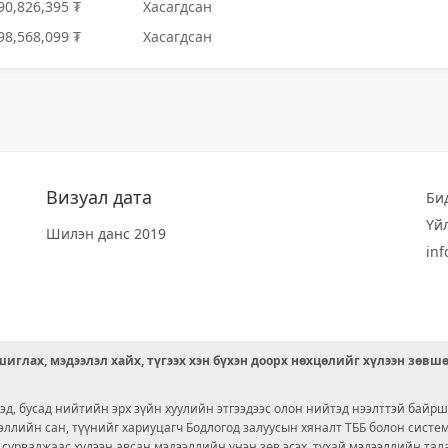
90,826,395 ₮
Хасагдсан
98,568,099 ₮
Хасагдсан
Визуал дата
Би
Үй
Шилэн данс 2019
in
иглах, мэдээлэл хайх, түгээх хэн бүхэн доорх нөхцөлийг хүлээн зөвш
д, бусад нийтийн эрх зүйн хуулийн этгээдээс олон нийтэд нээлттэй байрш
ээллийн сан, түүнийг хариуцагч Бодлогод залуусын хяналт ТББ болон сист
х сурвалжаас хүлээн авсан мэдээллийн үнэн зөв эсэх, тухай мэдээллийн тал