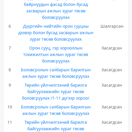
байрнуудын фасад болон бусад
засварын ажлын зураг төсөв
боловсруулах
6
Дүүргийн нийтийн орон сууцны
Шалгарсан
дээвэр болон бусад засварын ажлын
зураг төсөв боловсруулах
7
Орон сууц, гэр хорооллын
Хасагдсан
тохижилтын ажлын зураг төсөв
боловсруулах
8
Боловсролын салбарын барилгын
Хасагдсан
ажлын зураг төсөв боловсруулах
9
Төрийн үйлчилгээний барилга
Хасагдсан
байгууламжийн зураг төсөв
боловсруулах /1-11 дүгээр хороо/
10
Боловсролын салбарын барилгын
Хасагдсан
ажлын зураг төсөв боловсруулах
11
Төрийн үйлчилгээний барилга
Хасагдсан
байгууламжийн зураг төсөв