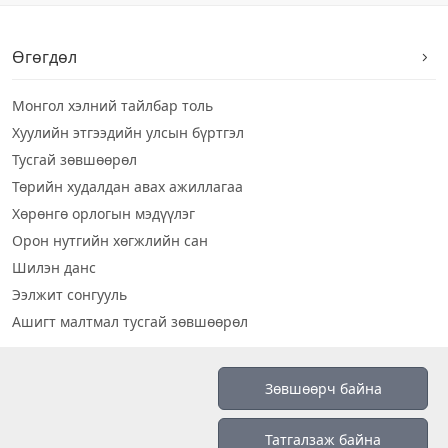
Өгөгдөл
Монгол хэлний тайлбар толь
Хуулийн этгээдийн улсын бүртгэл
Тусгай зөвшөөрөл
Төрийн худалдан авах ажиллагаа
Хөрөнгө орлогын мэдүүлэг
Орон нутгийн хөгжлийн сан
Шилэн данс
Ээлжит сонгууль
Ашигт малтмал тусгай зөвшөөрөл
Визуал дата
Зөвшөөрч байна
Шилэн данс 2019
Татгалзаж байна