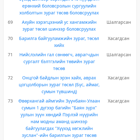
ерөнхий боловсролын сургуулийн
холболтын зураг төсөв боловсруулах
69
Ахуйн хэрэгцээний ус хангамжийн
Шалгарсан
зураг төсөл шинээр боловсруулах
70
Барилга байгууламжийн зураг, төсөл
Хасагдсан
хийх
71
Нийслэлийн гал сөнөөгч, аврагчдын
Шалгарсан
сургалт бэлтгэлийн төвийн зураг
төсөв
72
Онцгой байдлын эрэн хайх, аврах
Хасагдсан
цогцолборын зураг төсөл (Бүс, аймаг,
сумын түвшинд)
73
Өвөрхангай аймгийн Зүүнбаян-Улаан
Хасагдсан
сумын 1 дүгээр багийн "Баян зүрх"
уулын зүүн хөндий Пэрлэй нүүрийн
нам модны аманд шинээр
байгуулагдах "Хүүхэд хөгжлийн
зуслан"-ийн барилгын зураг төсөв