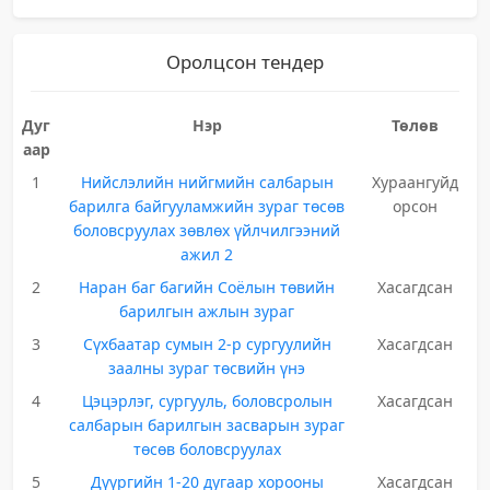
Оролцсон тендер
Дуг
Нэр
Төлөв
аар
1
Нийслэлийн нийгмийн салбарын
Хураангуйд
барилга байгууламжийн зураг төсөв
орсон
боловсруулах зөвлөх үйлчилгээний
ажил 2
2
Наран баг багийн Соёлын төвийн
Хасагдсан
барилгын ажлын зураг
3
Сүхбаатар сумын 2-р сургуулийн
Хасагдсан
заалны зураг төсвийн үнэ
4
Цэцэрлэг, сургууль, боловсролын
Хасагдсан
салбарын барилгын засварын зураг
төсөв боловсруулах
5
Дүүргийн 1-20 дугаар хорооны
Хасагдсан