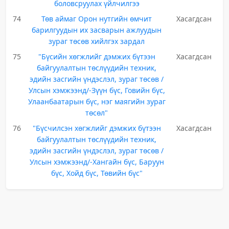
боловсруулах үйлчилгээ
74
Төв аймаг Орон нутгийн өмчит
Хасагдсан
барилгуудын их засварын ажлуудын
зураг төсөв хийлгэх зардал
75
"Бүсийн хөгжлийг дэмжих бүтээн
Хасагдсан
байгуулалтын төслүүдийн техник,
эдийн засгийн үндэслэл, зураг төсөв /
Улсын хэмжээнд/-Зүүн бүс, Говийн бүс,
Улаанбаатарын бүс, нэг маягийн зураг
төсөл"
76
"Бүсчилсэн хөгжлийг дэмжих бүтээн
Хасагдсан
байгуулалтын төслүүдийн техник,
эдийн засгийн үндэслэл, зураг төсөв /
Улсын хэмжээнд/-Хангайн бүс, Баруун
бүс, Хойд бүс, Төвийн бүс"