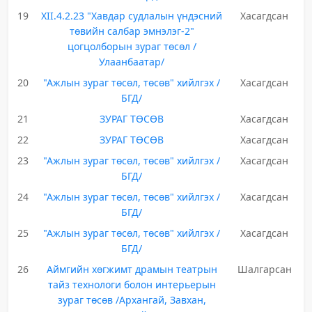
19
XII.4.2.23 "Хавдар судлалын үндэсний
Хасагдсан
төвийн салбар эмнэлэг-2"
цогцолборын зураг төсөл /
Улаанбаатар/
20
"Ажлын зураг төсөл, төсөв" хийлгэх /
Хасагдсан
БГД/
21
ЗУРАГ ТӨСӨВ
Хасагдсан
22
ЗУРАГ ТӨСӨВ
Хасагдсан
23
"Ажлын зураг төсөл, төсөв" хийлгэх /
Хасагдсан
БГД/
24
"Ажлын зураг төсөл, төсөв" хийлгэх /
Хасагдсан
БГД/
25
"Ажлын зураг төсөл, төсөв" хийлгэх /
Хасагдсан
БГД/
26
Аймгийн хөгжимт драмын театрын
Шалгарсан
тайз технологи болон интерьерын
зураг төсөв /Архангай, Завхан,