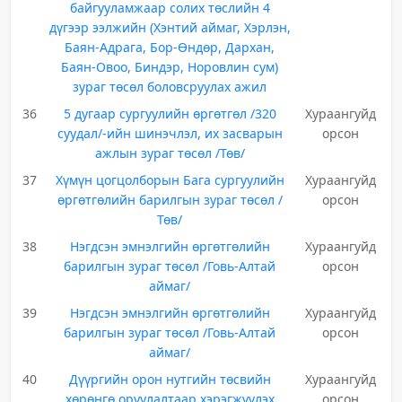
байгууламжаар солих төслийн 4
дүгээр ээлжийн (Хэнтий аймаг, Хэрлэн,
Баян-Адрага, Бор-Өндөр, Дархан,
Баян-Овоо, Биндэр, Норовлин сум)
зураг төсөл боловсруулах ажил
36
5 дугаар сургуулийн өргөтгөл /320
Хураангуйд
суудал/-ийн шинэчлэл, их засварын
орсон
ажлын зураг төсөл /Төв/
37
Хүмүн цогцолборын Бага сургуулийн
Хураангуйд
өргөтгөлийн барилгын зураг төсөл /
орсон
Төв/
38
Нэгдсэн эмнэлгийн өргөтгөлийн
Хураангуйд
барилгын зураг төсөл /Говь-Алтай
орсон
аймаг/
39
Нэгдсэн эмнэлгийн өргөтгөлийн
Хураангуйд
барилгын зураг төсөл /Говь-Алтай
орсон
аймаг/
40
Дүүргийн орон нутгийн төсвийн
Хураангуйд
хөрөнгө оруулалтаар хэрэгжүүлэх
орсон