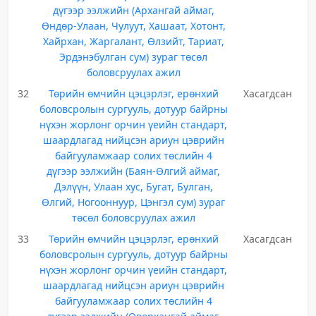
дүгээр ээлжийн (Архангай аймаг,
Өндөр-Улаан, Чулуут, Хашаат, Хотонт,
Хайрхан, Жаргалант, Өлзийт, Тариат,
Эрдэнэбулган сум) зураг төсөл
боловсруулах ажил
32
Төрийн өмчийн цэцэрлэг, ерөнхий
Хасагдсан
боловсролын сургууль, дотуур байрны
нүхэн жорлонг орчин үеийн стандарт,
шаардлагад нийцсэн ариун цэврийн
байгууламжаар солих төслийн 4
дүгээр ээлжийн (Баян-Өлгий аймаг,
Дэлүүн, Улаан хус, Бугат, Булган,
Өлгий, Ногооннуур, Цэнгэл сум) зураг
төсөл боловсруулах ажил
33
Төрийн өмчийн цэцэрлэг, ерөнхий
Хасагдсан
боловсролын сургууль, дотуур байрны
нүхэн жорлонг орчин үеийн стандарт,
шаардлагад нийцсэн ариун цэврийн
байгууламжаар солих төслийн 4