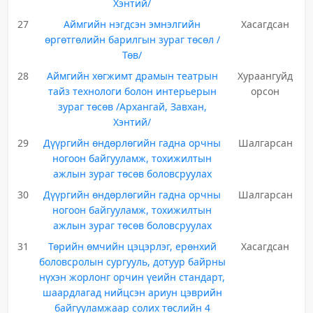
Хэнтий/
27
Аймгийн нэгдсэн эмнэлгийн
Хасагдсан
өргөтгөлийн барилгын зураг төсөл /
Төв/
28
Аймгийн хөгжимт драмын театрын
Хураангуйд
тайз технологи болон интерьерын
орсон
зураг төсөв /Архангай, Завхан,
Хэнтий/
29
Дүүргийн өндөрлөгийн гадна орчны
Шалгарсан
ногоон байгууламж, тохижилтын
ажлын зураг төсөв боловсруулах
30
Дүүргийн өндөрлөгийн гадна орчны
Шалгарсан
ногоон байгууламж, тохижилтын
ажлын зураг төсөв боловсруулах
31
Төрийн өмчийн цэцэрлэг, ерөнхий
Хасагдсан
боловсролын сургууль, дотуур байрны
нүхэн жорлонг орчин үеийн стандарт,
шаардлагад нийцсэн ариун цэврийн
байгууламжаар солих төслийн 4