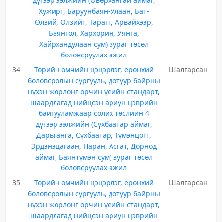
дүгээр ээлжийн (Өвөрхангай аймаг,
Хужирт, Баруунбаян-Улаан, Бат-
Өлзий, Өлзийт, Тарагт, Арвайхээр,
Баянгол, Хархорин, Уянга,
Хайрхандулаан сум) зураг төсөл
боловсруулах ажил
34
Төрийн өмчийн цэцэрлэг, ерөнхий
Шалгарсан
боловсролын сургууль, дотуур байрны
нүхэн жорлонг орчин үеийн стандарт,
шаардлагад нийцсэн ариун цэврийн
байгууламжаар солих төслийн 4
дүгээр ээлжийн (Сүхбаатар аймаг,
Дарьганга, Сүхбаатар, Түмэнцогт,
Эрдэнэцагаан, Наран, Асгат, Дорнод
аймаг, Баянтүмэн сум) зураг төсөл
боловсруулах ажил
35
Төрийн өмчийн цэцэрлэг, ерөнхий
Шалгарсан
боловсролын сургууль, дотуур байрны
нүхэн жорлонг орчин үеийн стандарт,
шаардлагад нийцсэн ариун цэврийн