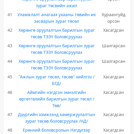
зураг төсвийн ажил
41
Уламжлалт анагаах ухааны төвийн их
Хураангуйд
засварын зураг төсөл
орсон
42
Хөрөнгө оруулалтын барилгын зураг
Хасагдсан
төсөв ТЭЗҮ боловсруулах
43
Хөрөнгө оруулалтын барилгын зураг
Шалгарсан
төсөв ТЭЗҮ боловсруулах
44
Хөрөнгө оруулалтын барилгын зураг
Шалгарсан
төсөв ТЭЗҮ боловсруулах
45
"Ажлын зураг төсөл, төсөв" хийлгэх /
Хасагдсан
БГД/
46
Аймгийн нэгдсэн эмнэлгийн
Хасагдсан
өргөтгөлийн барилгын зураг төсөл /
Төв/
47
Дүүргийн хэмжээнд камержуулалтын
Хасагдсан
зураг төсөв боловсруулах /НД/
48
Ерөнхий боловсролын Нэгдүгээр
Хасагдсан