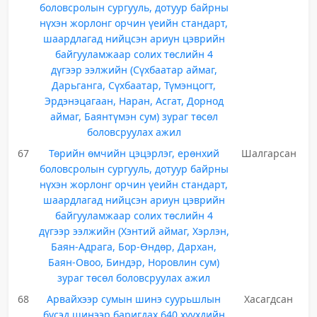
боловсролын сургууль, дотуур байрны
нүхэн жорлонг орчин үеийн стандарт,
шаардлагад нийцсэн ариун цэврийн
байгууламжаар солих төслийн 4
дүгээр ээлжийн (Сүхбаатар аймаг,
Дарьганга, Сүхбаатар, Түмэнцогт,
Эрдэнэцагаан, Наран, Асгат, Дорнод
аймаг, Баянтүмэн сум) зураг төсөл
боловсруулах ажил
67
Төрийн өмчийн цэцэрлэг, ерөнхий
Шалгарсан
боловсролын сургууль, дотуур байрны
нүхэн жорлонг орчин үеийн стандарт,
шаардлагад нийцсэн ариун цэврийн
байгууламжаар солих төслийн 4
дүгээр ээлжийн (Хэнтий аймаг, Хэрлэн,
Баян-Адрага, Бор-Өндөр, Дархан,
Баян-Овоо, Биндэр, Норовлин сум)
зураг төсөл боловсруулах ажил
68
Арвайхээр сумын шинэ суурьшлын
Хасагдсан
бүсэд шинээр баригдах 640 хүүхдийн