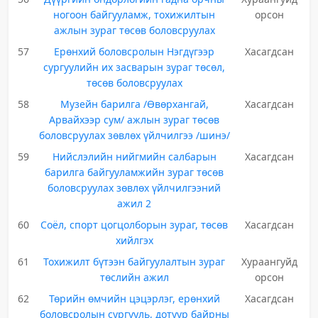
ногоон байгууламж, тохижилтын
орсон
ажлын зураг төсөв боловсруулах
57
Ерөнхий боловсролын Нэгдүгээр
Хасагдсан
сургуулийн их засварын зураг төсөл,
төсөв боловсруулах
58
Музейн барилга /Өвөрхангай,
Хасагдсан
Арвайхээр сум/ ажлын зураг төсөв
боловсруулах зөвлөх үйлчилгээ /шинэ/
59
Нийслэлийн нийгмийн салбарын
Хасагдсан
барилга байгууламжийн зураг төсөв
боловсруулах зөвлөх үйлчилгээний
ажил 2
60
Соёл, спорт цогцолборын зураг, төсөв
Хасагдсан
хийлгэх
61
Тохижилт бүтээн байгуулалтын зураг
Хураангуйд
төслийн ажил
орсон
62
Төрийн өмчийн цэцэрлэг, ерөнхий
Хасагдсан
боловсролын сургууль, дотуур байрны