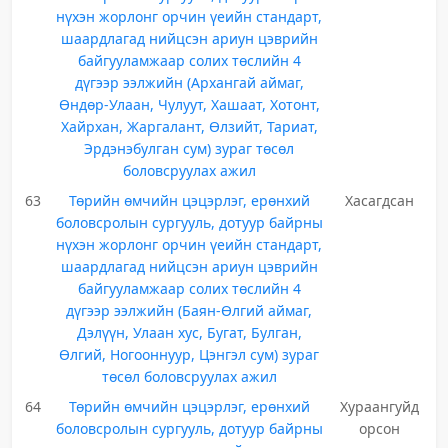
нүхэн жорлонг орчин үеийн стандарт,
шаардлагад нийцсэн ариун цэврийн
байгууламжаар солих төслийн 4
дүгээр ээлжийн (Архангай аймаг,
Өндөр-Улаан, Чулуут, Хашаат, Хотонт,
Хайрхан, Жаргалант, Өлзийт, Тариат,
Эрдэнэбулган сум) зураг төсөл
боловсруулах ажил
63
Төрийн өмчийн цэцэрлэг, ерөнхий
Хасагдсан
боловсролын сургууль, дотуур байрны
нүхэн жорлонг орчин үеийн стандарт,
шаардлагад нийцсэн ариун цэврийн
байгууламжаар солих төслийн 4
дүгээр ээлжийн (Баян-Өлгий аймаг,
Дэлүүн, Улаан хус, Бугат, Булган,
Өлгий, Ногооннуур, Цэнгэл сум) зураг
төсөл боловсруулах ажил
64
Төрийн өмчийн цэцэрлэг, ерөнхий
Хураангуйд
боловсролын сургууль, дотуур байрны
орсон