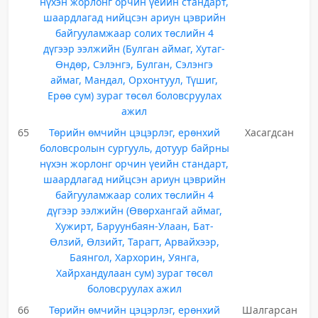
нүхэн жорлонг орчин үеийн стандарт,
шаардлагад нийцсэн ариун цэврийн
байгууламжаар солих төслийн 4
дүгээр ээлжийн (Булган аймаг, Хутаг-
Өндөр, Сэлэнгэ, Булган, Сэлэнгэ
аймаг, Мандал, Орхонтуул, Түшиг,
Ерөө сум) зураг төсөл боловсруулах
ажил
65
Төрийн өмчийн цэцэрлэг, ерөнхий
Хасагдсан
боловсролын сургууль, дотуур байрны
нүхэн жорлонг орчин үеийн стандарт,
шаардлагад нийцсэн ариун цэврийн
байгууламжаар солих төслийн 4
дүгээр ээлжийн (Өвөрхангай аймаг,
Хужирт, Баруунбаян-Улаан, Бат-
Өлзий, Өлзийт, Тарагт, Арвайхээр,
Баянгол, Хархорин, Уянга,
Хайрхандулаан сум) зураг төсөл
боловсруулах ажил
66
Төрийн өмчийн цэцэрлэг, ерөнхий
Шалгарсан