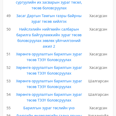
сургуулийн их засварын зураг төсөл,
төсөв боловсруулах
49
Засаг Даргын Тамгын газры байрны
Хасагдсан
зураг төсөв хийлгэх
50
Нийслэлийн нийгмийн салбарын
Хасагдсан
барилга байгууламжийн зураг төсөв
боловсруулах зөвлөх үйлчилгээний
ажил 2
51
Хөрөнгө оруулалтын барилгын зураг
Хасагдсан
төсөв ТЭЗҮ боловсруулах
52
Хөрөнгө оруулалтын барилгын зураг
Хасагдсан
төсөв ТЭЗҮ боловсруулах
53
Хөрөнгө оруулалтын барилгын зураг
Шалгарсан
төсөв ТЭЗҮ боловсруулах
54
Хөрөнгө оруулалтын барилгын зураг
Шалгарсан
төсөв ТЭЗҮ боловсруулах
55
Барилгын зураг төслийн үнэ
Хасагдсан
56
Дүүргийн өндөрлөгийн гадна орчны
Хураангуйд