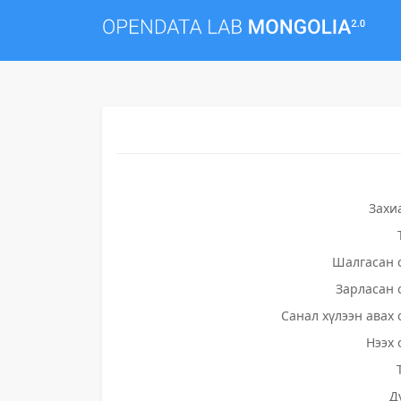
Захи
Шалгасан 
Зарласан 
Санал хүлээн авах 
Нээх 
Д