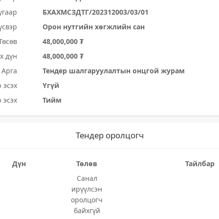
угаар
БХАХМСЗДТГ/202312003/03/01
үсвэр
Орон нутгийн хөгжлийн сан
Төсөв
48,000,000 ₮
х дүн
48,000,000 ₮
Арга
Тендер шалгаруулалтын онцгой журам
 эсэх
Үгүй
 эсэх
Тийм
Тендер оролцогч
Дүн
Төлөв
Тайлбар
Санал
ирүүлсэн
оролцогч
байхгүй