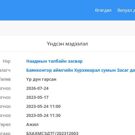
Өгөгдөл
Визуал 
Үндсэн мэдээлэл
Нэр
Наадмын талбайн засвар
алагч
Баянхонгор аймгийн Хүрээмарал сумын Засаг д
Төлөв
Үр дүн гарсан
огноо
2026-07-24
огноо
2023-05-17
огноо
2023-05-24 11:00
огноо
2023-05-24 11:30
Төрөл
Ажил
угаар
БХАХМСЗДТГ/202312003