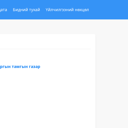
дата
Бидний тухай
Үйлчилгээний нөхцөл
аргын тамгын газар