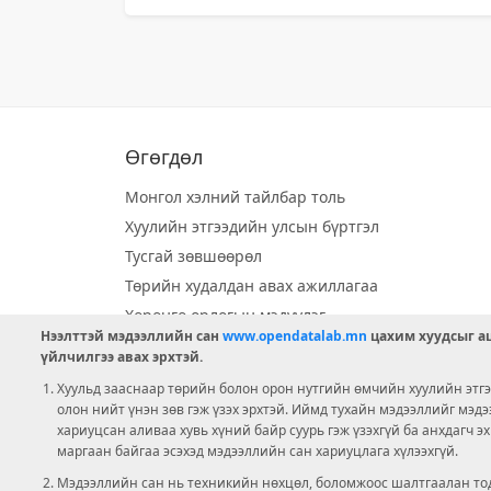
Өгөгдөл
Монгол хэлний тайлбар толь
Хуулийн этгээдийн улсын бүртгэл
Тусгай зөвшөөрөл
Төрийн худалдан авах ажиллагаа
Хөрөнгө орлогын мэдүүлэг
Нээлттэй мэдээллийн сан
www.opendatalab.mn
цахим хуудсыг аш
Орон нутгийн хөгжлийн сан
үйлчилгээ авах эрхтэй.
Шилэн данс
Хуульд зааснаар төрийн болон орон нутгийн өмчийн хуулийн этгээ
Ээлжит сонгууль
олон нийт үнэн зөв гэж үзэх эрхтэй. Иймд тухайн мэдээллийг мэд
хариуцсан аливаа хувь хүний байр суурь гэж үзэхгүй ба анхдагч э
Ашигт малтмал тусгай зөвшөөрөл
маргаан байгаа эсэхэд мэдээллийн сан хариуцлага хүлээхгүй.
Мэдээллийн сан нь техникийн нөхцөл, боломжоос шалтгаалан тод