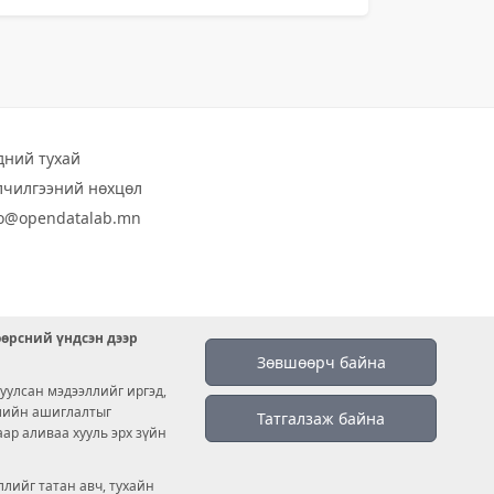
дний тухай
лчилгээний нөхцөл
fo@opendatalab.mn
өөрсний үндсэн дээр
Зөвшөөрч байна
уулсан мэдээллийг иргэд,
емийн ашиглалтыг
Татгалзаж байна
аар аливаа хууль эрх зүйн
лийг татан авч, тухайн