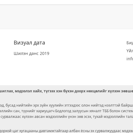
Визуал дата
Би
Үй
Шилэн данс 2019
in
иглах, мэдээлэл хайх, түгээх хэн бүхэн доорх нөхцөлийг хүлээн зөвш
д, бусад нийтийн эрх зүйн хуулийн этгээдээс олон нийтэд нээлттэй байрш
ээллийн сан, түүнийг хариуцагч Бодлогод залуусын хяналт ТББ болон сист
х сурвалжаас хүлээн авсан мэдээллийн үнэн зөв эсэх, тухай мэдээллийн тал
орхой цаг хугацааны давтамжтайгаар албан ёсны эх сурвалжуудаас мэдээл