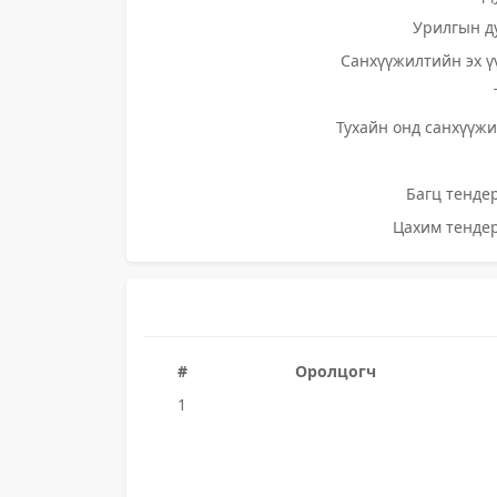
Урилгын д
Санхүүжилтийн эх ү
Тухайн онд санхүүжи
Багц тендер
Цахим тендер
#
Оролцогч
1