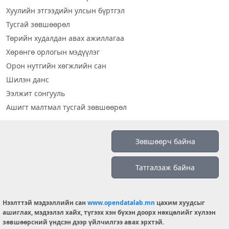
Хуулийн этгээдийн улсын бүртгэл
Тусгай зөвшөөрөл
Төрийн худалдан авах ажиллагаа
Хөрөнгө орлогын мэдүүлэг
Орон нутгийн хөгжлийн сан
Шилэн данс
Ээлжит сонгууль
Ашигт малтмал тусгай зөвшөөрөл
Визуал дата
Зөвшөөрч байна
Шилэн данс 2019
Татгалзаж байна
Бидний тухай
Үйлчилгээний нөхцөл
info@opendatalab.mn
Нээлттэй мэдээллийн сан
www.opendatalab.mn
цахим хуудсыг
ашиглах, мэдээлэл хайх, түгээх хэн бүхэн доорх нөхцөлийг хүлээн
© 2026 OPENDATA LAB MONGOLIA.
зөвшөөрсний үндсэн дээр үйлчилгээ авах эрхтэй.