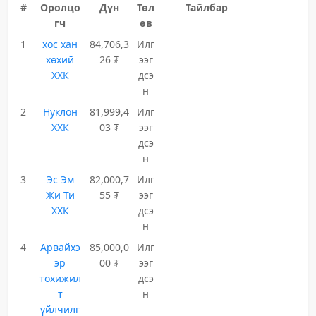
#
Оролцо
Дүн
Төл
Тайлбар
гч
өв
1
хос хан
84,706,3
Илг
хөхий
26 ₮
ээг
ХХК
дсэ
н
2
Нуклон
81,999,4
Илг
ХХК
03 ₮
ээг
дсэ
н
3
Эс Эм
82,000,7
Илг
Жи Ти
55 ₮
ээг
ХХК
дсэ
н
4
Арвайхэ
85,000,0
Илг
эр
00 ₮
ээг
тохижил
дсэ
т
н
үйлчилг