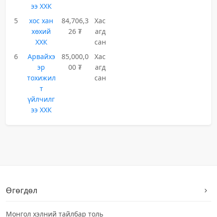
ээ ХХК
5
хос хан
84,706,3
Хас
хөхий
26 ₮
агд
ХХК
сан
6
Арвайхэ
85,000,0
Хас
эр
00 ₮
агд
тохижил
сан
т
үйлчилг
ээ ХХК
Өгөгдөл
Монгол хэлний тайлбар толь