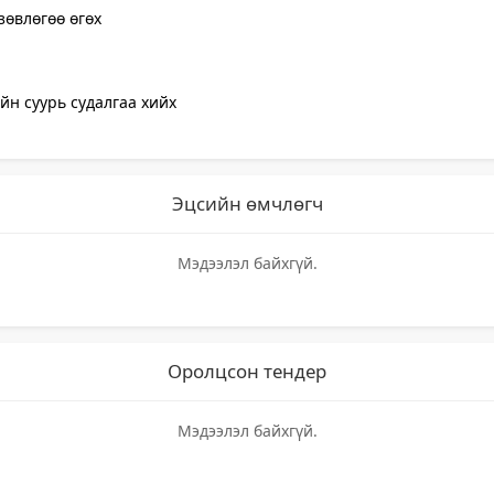
өвлөгөө өгөх
ийн суурь судалгаа хийх
Эцсийн өмчлөгч
Мэдээлэл байхгүй.
Оролцсон тендер
Мэдээлэл байхгүй.