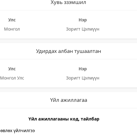
Хувь ззэмшил
Улс
Нэр
Монгол
Зоригт Цэлмүүн
Удирдах албан тушаалтан
Улс
Нэр
Монгол Улс
Зоригт Цэлмүүн
Үйл ажиллагаа
Үйл ажиллагааны код, тайлбар
зөвлөх үйлчилгээ