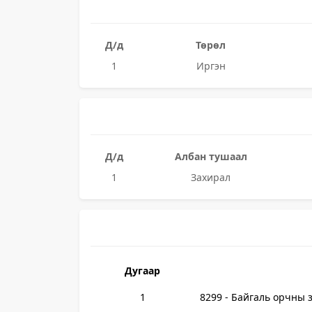
Д/д
Төрөл
1
Иргэн
Д/д
Албан тушаал
1
Захирал
Дугаар
1
8299 - Байгаль орчны 