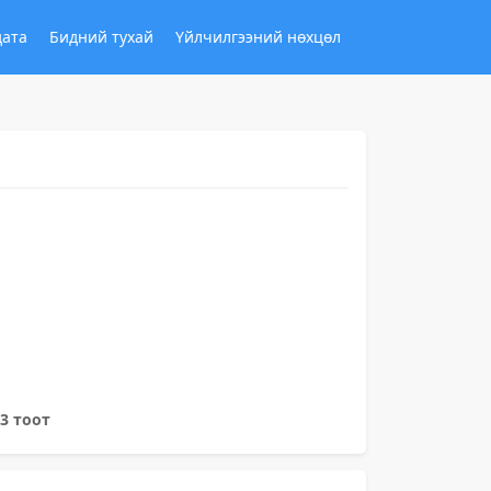
дата
Бидний тухай
Үйлчилгээний нөхцөл
53 тоот