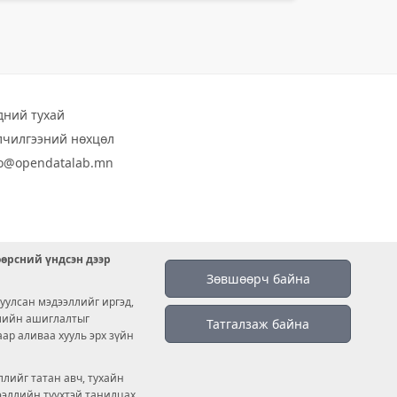
дний тухай
лчилгээний нөхцөл
fo@opendatalab.mn
өөрсний үндсэн дээр
Зөвшөөрч байна
уулсан мэдээллийг иргэд,
емийн ашиглалтыг
Татгалзаж байна
аар аливаа хууль эрх зүйн
лийг татан авч, тухайн
дээллийн түүхтэй танилцах