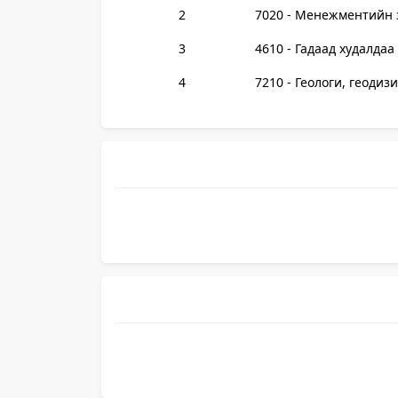
2
7020 - Менежментийн з
3
4610 - Гадаад худалдаа
4
7210 - Геологи, геодиз