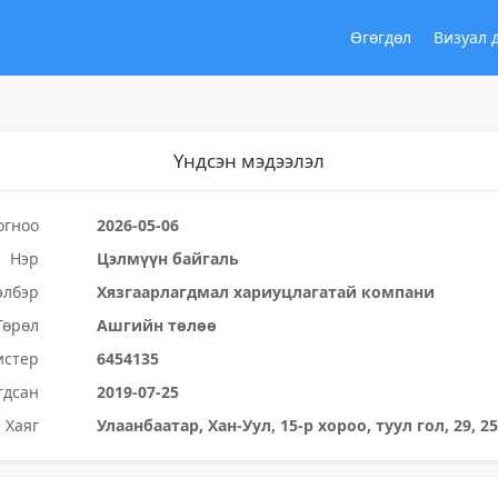
Өгөгдөл
Визуал 
Үндсэн мэдээлэл
огноо
2026-05-06
Нэр
Цэлмүүн байгаль
элбэр
Хязгаарлагдмал хариуцлагатай компани
Төрөл
Ашгийн төлөө
истер
6454135
гдсан
2019-07-25
Хаяг
Улаанбаатар, Хан-Уул, 15-р хороо, туул гол, 29, 2