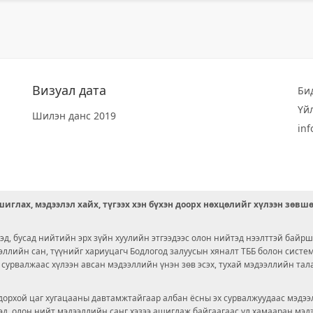
Визуал дата
Би
Үй
Шилэн данс 2019
in
иглах, мэдээлэл хайх, түгээх хэн бүхэн доорх нөхцөлийг хүлээн зөвш
д, бусад нийтийн эрх зүйн хуулийн этгээдээс олон нийтэд нээлттэй байрш
ээллийн сан, түүнийг хариуцагч Бодлогод залуусын хяналт ТББ болон сист
х сурвалжаас хүлээн авсан мэдээллийн үнэн зөв эсэх, тухай мэдээллийн тал
орхой цаг хугацааны давтамжтайгаар албан ёсны эх сурвалжуудаас мэдээл
© 2026 OPENDATA LAB MONGOLIA.
ргэд, олон нийт мэдээллийн санг хэзээ ашиглаж байгаагаас үл хамааран мэ