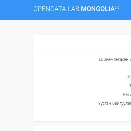
Шинэчлэгдсэн 
Х
Рег
Үүсгэн байгуула