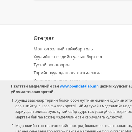
Өгөгдөл
Монгол хэлний тайлбар толь
Хуулийн этгээдийн улсын бүртгэл
Тусгай зөвшөөрөл
Төрийн худалдан авах ажиллагаа
Хөрөнгө орлогын мэдүүлэг
Нээлттэй мэдээллийн сан
www.opendatalab.mn
цахим хуудсыг аш
Орон нутгийн хөгжлийн сан
үйлчилгээ авах эрхтэй.
Шилэн данс
Хуульд зааснаар төрийн болон орон нутгийн өмчийн хуулийн этгээ
Ээлжит сонгууль
олон нийт үнэн зөв гэж үзэх эрхтэй. Иймд тухайн мэдээллийг мэд
хариуцсан аливаа хувь хүний байр суурь гэж үзэхгүй ба анхдагч э
Ашигт малтмал тусгай зөвшөөрөл
маргаан байгаа эсэхэд мэдээллийн сан хариуцлага хүлээхгүй.
Мэдээллийн сан нь техникийн нөхцөл, боломжоос шалтгаалан тод
цаг үед үнэн зөвд тооцогдож байсан мэдээллийн түүх үүсгэдэг. И