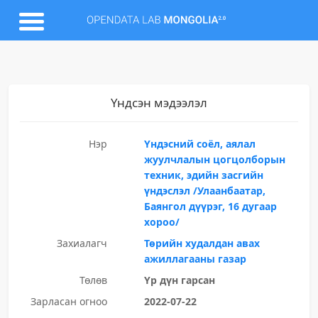
Үндсэн мэдээлэл
Нэр
Үндэсний соёл, аялал
жуулчлалын цогцолборын
техник, эдийн засгийн
үндэслэл /Улаанбаатар,
Баянгол дүүрэг, 16 дугаар
хороо/
Захиалагч
Төрийн худалдан авах
ажиллагааны газар
Төлөв
Үр дүн гарсан
Зарласан огноо
2022-07-22