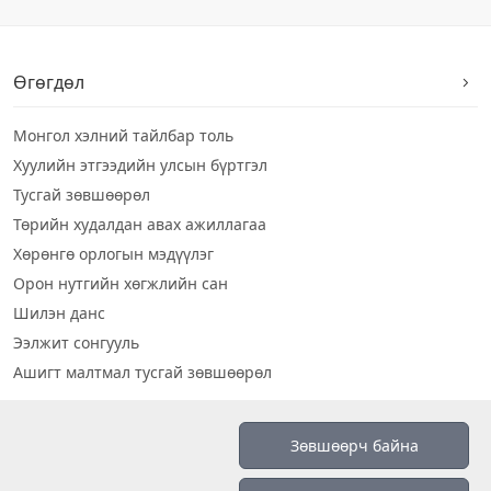
Өгөгдөл
Монгол хэлний тайлбар толь
Хуулийн этгээдийн улсын бүртгэл
Тусгай зөвшөөрөл
Төрийн худалдан авах ажиллагаа
Хөрөнгө орлогын мэдүүлэг
Орон нутгийн хөгжлийн сан
Шилэн данс
Ээлжит сонгууль
Ашигт малтмал тусгай зөвшөөрөл
Визуал дата
Зөвшөөрч байна
Шилэн данс 2019