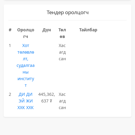
Тендер оролцогч
#
Оролцо
Дүн
Төл
Тайлбар
гч
өв
1
Хот
Хас
төлөвлө
агд
лт,
сан
судалгаа
ны
институ
т
2
ДИ ДИ
445,362,
Хас
ЭЙ ЖИ
637 ₮
агд
ХХК ХХК
сан