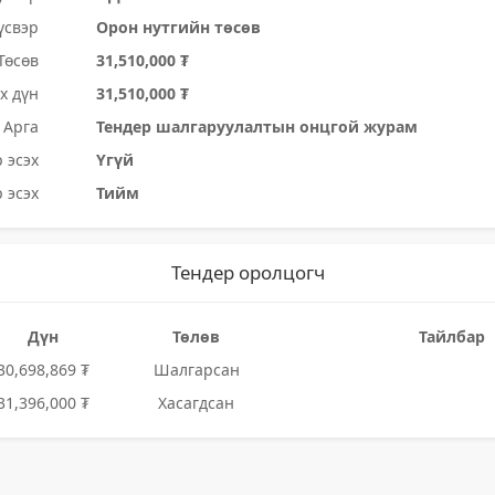
үсвэр
Орон нутгийн төсөв
Төсөв
31,510,000 ₮
х дүн
31,510,000 ₮
Арга
Тендер шалгаруулалтын онцгой журам
 эсэх
Үгүй
 эсэх
Тийм
Тендер оролцогч
Дүн
Төлөв
Тайлбар
30,698,869 ₮
Шалгарсан
31,396,000 ₮
Хасагдсан