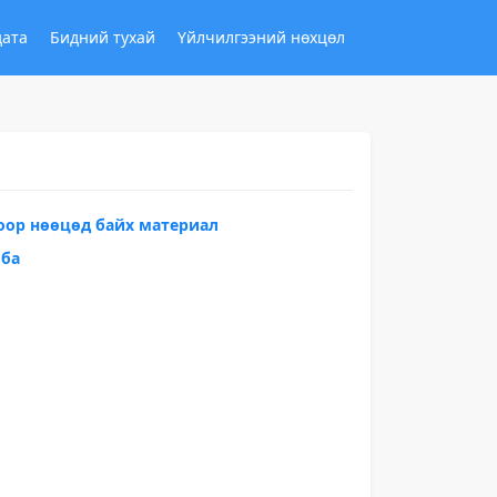
дата
Бидний тухай
Үйлчилгээний нөхцөл
оор нөөцөд байх материал
лба