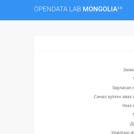
Захи
Зарласан 
Санал хүлээн авах 
Нээх 
Д
Урилгын д