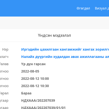
Өгөгдөл
Визуал 
Үндсэн мэдээлэл
Нэр
Иргэдийн цахилгаан хангамжийг хангах зорилг
алагч
Налайх дүүргийн худалдан авах ажиллагааны а
Төлөв
Үр дүн гарсан
огноо
2022-08-05
огноо
2022-08-12 10:00
огноо
2022-08-12 10:30
Төрөл
Бараа
угаар
НДХААА/202207039
угаар
НДХААА/202207039/01/01