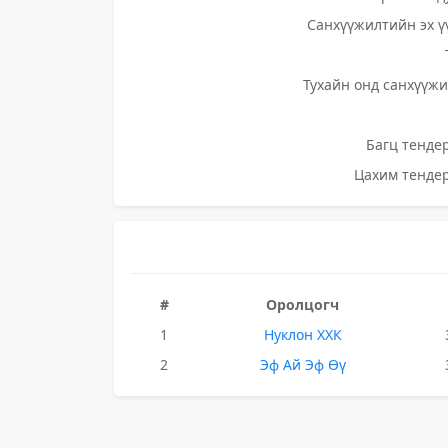
Санхүүжилтийн эх ү
Тухайн онд санхүүжи
Багц тендер
Цахим тендер
#
Оролцогч
1
Нуклон ХХК
2
Эф Ай Эф Өү